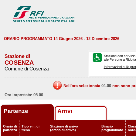
ORARIO PROGRAMMATO 14 Giugno 2026 - 12 Dicembre 2026
Stazione di
Stazione con servizio
alle Persone a Ridotta 
COSENZA
Informazioni sulla pre
Comune di Cosenza
Nell'ora selezionata
04.00
non sono prev
Ora impostata: 05.00
Partenze
Arrivi
Orario di
Tipo e n. di
Stazione di arrivo
Binario
Class
partenza
treno
(orario di arrivo)
programmato
bord