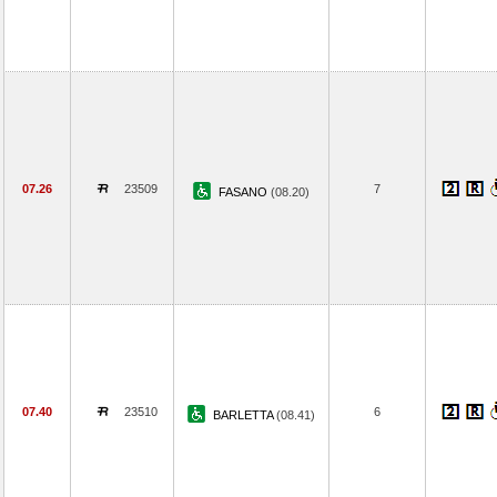
07.26
23509
7
FASANO
(08.20)
07.40
23510
6
BARLETTA
(08.41)