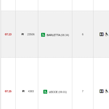
07.13
23506
6
BARLETTA
(08.34)
07.15
4383
7
LECCE
(09.01)