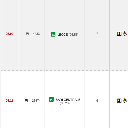
05.09
4433
7
LECCE
(06.55)
BARI CENTRALE
05.16
23574
6
(05.23)