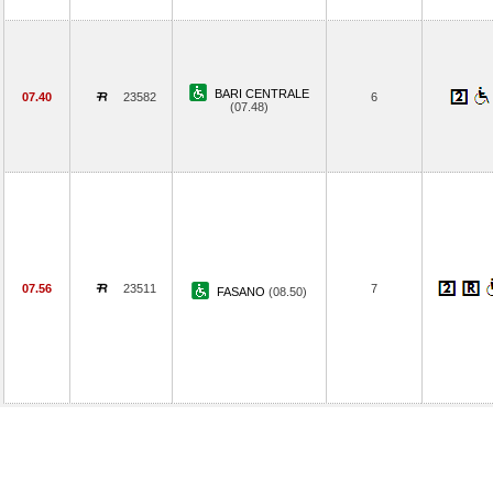
BARI CENTRALE
07.40
23582
6
(07.48)
07.56
23511
7
FASANO
(08.50)