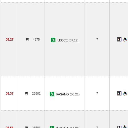
05.27
4375
7
LECCE
(07.12)
05.37
23501
7
FASANO
(06.21)
05.56
23503
7