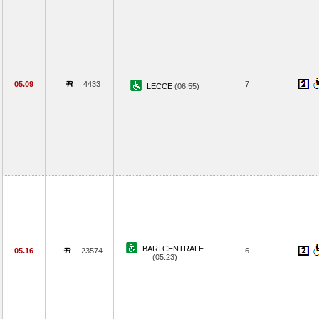
05.09
4433
7
LECCE
(06.55)
BARI CENTRALE
05.16
23574
6
(05.23)