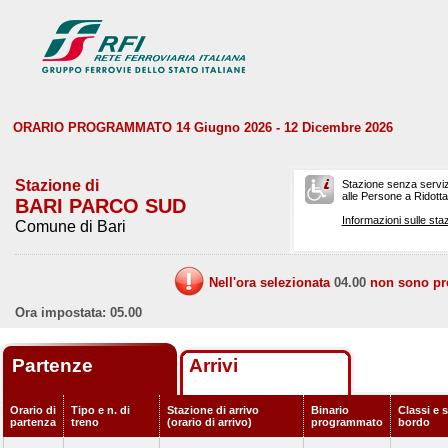
ORARIO PROGRAMMATO 14 Giugno 2026 - 12 Dicembre 2026
Stazione di
Stazione senza serviz
alle Persone a Ridotta 
BARI PARCO SUD
Informazioni sulle staz
Comune di Bari
Nell'ora selezionata
04.00
non sono prev
Ora impostata: 05.00
Partenze
Arrivi
Orario di
Tipo e n. di
Stazione di arrivo
Binario
Classi e s
partenza
treno
(orario di arrivo)
programmato
bordo