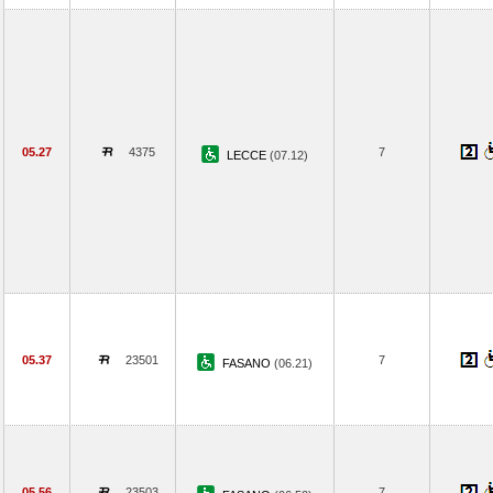
05.27
4375
7
LECCE
(07.12)
05.37
23501
7
FASANO
(06.21)
05.56
23503
7