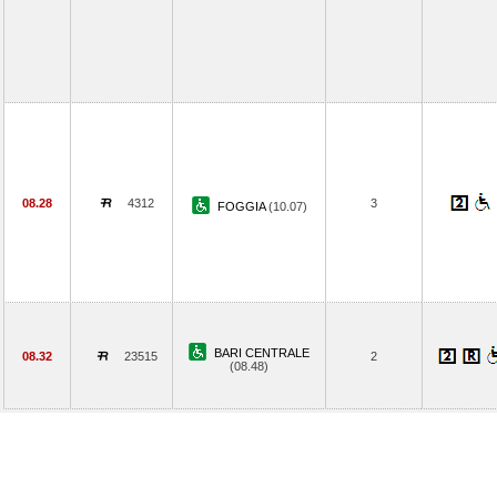
08.28
4312
3
FOGGIA
(10.07)
BARI CENTRALE
08.32
23515
2
(08.48)