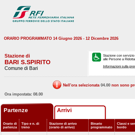
ORARIO PROGRAMMATO 14 Giugno 2026 - 12 Dicembre 2026
Stazione di
Stazione con servizio
alle Persone a Ridotta 
BARI S.SPIRITO
Informazioni sulla pre
Comune di Bari
Nell'ora selezionata
04.00
non sono prev
Ora impostata: 08.00
Partenze
Arrivi
Orario di
Tipo e n. di
Stazione di arrivo
Binario
Classi e ser
partenza
treno
(orario di arrivo)
programmato
bordo