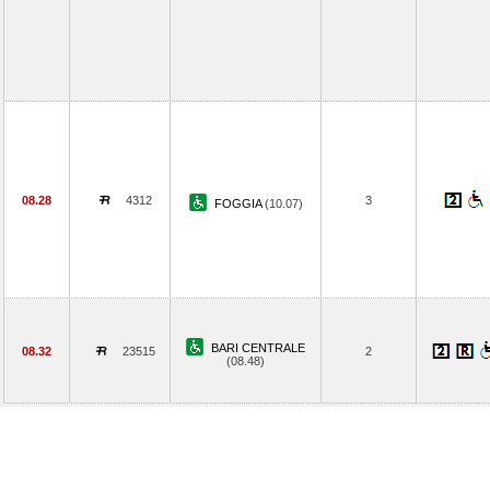
08.28
4312
3
FOGGIA
(10.07)
BARI CENTRALE
08.32
23515
2
(08.48)