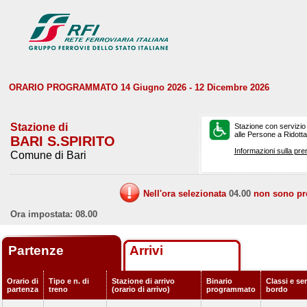
ORARIO PROGRAMMATO 14 Giugno 2026 - 12 Dicembre 2026
Stazione di
Stazione con servizio
alle Persone a Ridotta 
BARI S.SPIRITO
Informazioni sulla pre
Comune di Bari
Nell'ora selezionata
04.00
non sono prev
Ora impostata: 08.00
Partenze
Arrivi
Orario di
Tipo e n. di
Stazione di arrivo
Binario
Classi e ser
partenza
treno
(orario di arrivo)
programmato
bordo