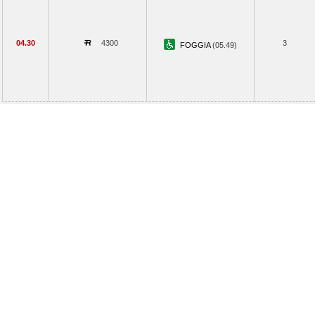
04.30
4300
3
FOGGIA
(05.49)