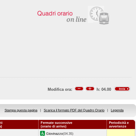
Modifica ora:
h:
04.00
Stampa questa pagina
|
Scarica il formato PDF del Quadro Orario
|
Legenda
ti
Fermate successive
Periodicità e
a)
(orario di arrivo)
avvertenze
Giovinazzo
(04.35)