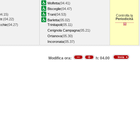
Molfetta
(04.41)
Bisceglie
(04.47)
04.15)
Trani
(04.53)
Controlla la
Periodicità
tr.
(04.22)
Barletta
(05.02)
cchie
(04.27)
Trinitapoli
(05.11)
Cerignola Campagna
(05.21)
Ortanova
(05.30)
Incoronata
(05.37)
Modifica ora:
h:
04.00