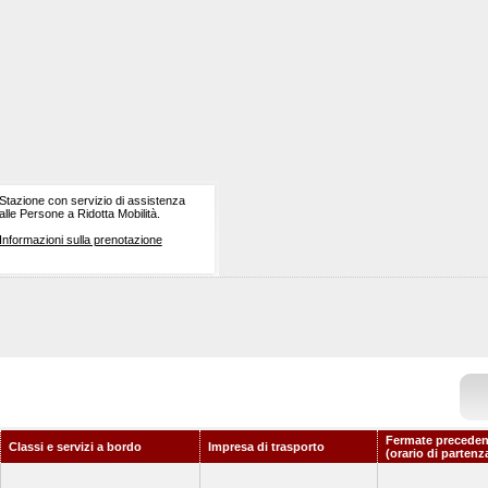
Stazione con servizio di assistenza
alle Persone a Ridotta Mobilità.
Informazioni sulla prenotazione
Fermate preceden
Classi e servizi a bordo
Impresa di trasporto
(orario di partenz