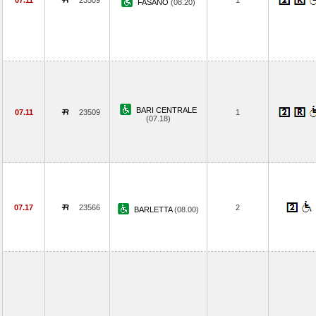
07.11
23509
1
FASANO
(08.20)
BARI CENTRALE
07.11
23509
1
(07.18)
07.17
23566
2
BARLETTA
(08.00)