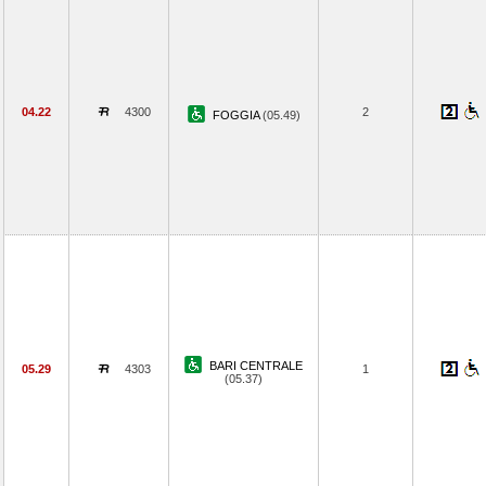
04.22
4300
2
FOGGIA
(05.49)
BARI CENTRALE
05.29
4303
1
(05.37)