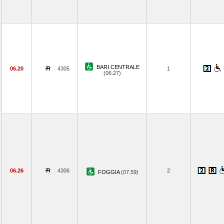
BARI CENTRALE
06.20
4305
1
(06.27)
06.26
4306
2
FOGGIA
(07.59)