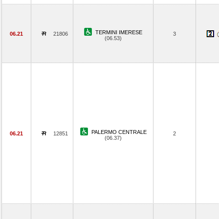
TERMINI IMERESE
06.21
21806
3
(06.53)
PALERMO CENTRALE
06.21
12851
2
(06.37)