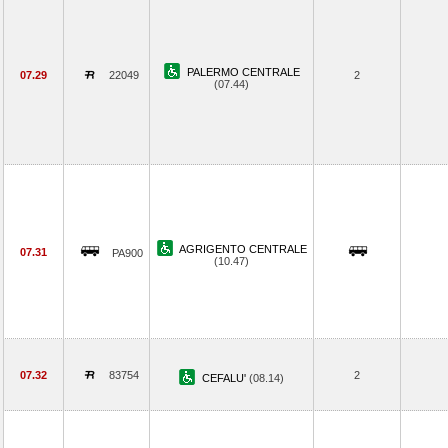
PALERMO CENTRALE
07.29
22049
2
(07.44)
AGRIGENTO CENTRALE
07.31
PA900
(10.47)
07.32
83754
2
CEFALU'
(08.14)