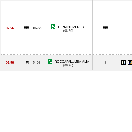
TERMINI IMERESE
07.56
PA793
(08.39)
ROCCAPALUMBA-ALIA
07.58
5434
3
(08.46)