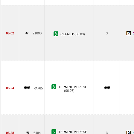
05.02
21800
3
CEFALU'
(06.03)
TERMINI IMERESE
05.24
PA765
(06.07)
TERMINI IMERESE
05.28
6484
3