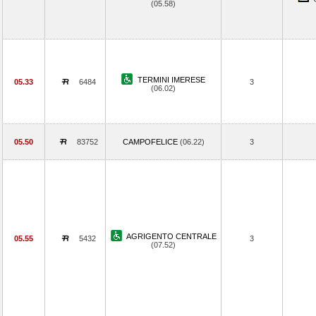
(05.58)
TERMINI IMERESE
05.33
6484
3
(06.02)
05.50
83752
CAMPOFELICE
(06.22)
3
AGRIGENTO CENTRALE
05.55
5432
3
(07.52)