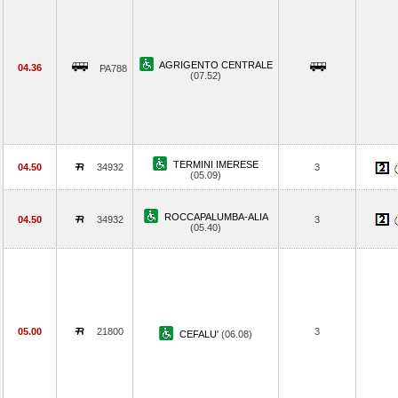
AGRIGENTO CENTRALE
04.36
PA788
(07.52)
TERMINI IMERESE
04.50
34932
3
(05.09)
ROCCAPALUMBA-ALIA
04.50
34932
3
(05.40)
05.00
21800
3
CEFALU'
(06.08)