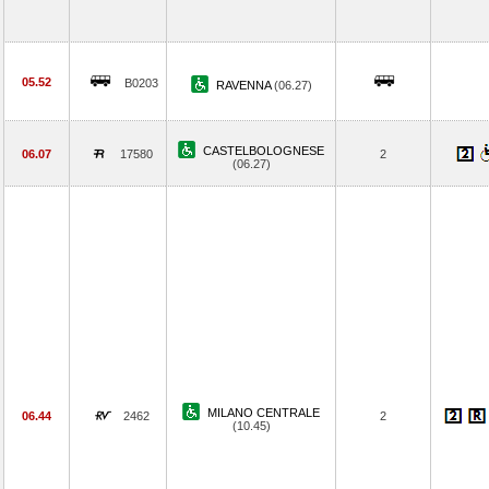
05.52
B0203
RAVENNA
(06.27)
CASTELBOLOGNESE
06.07
17580
2
(06.27)
MILANO CENTRALE
06.44
2462
2
(10.45)