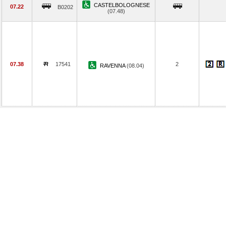
CASTELBOLOGNESE
07.22
B0202
(07.48)
07.38
17541
2
RAVENNA
(08.04)