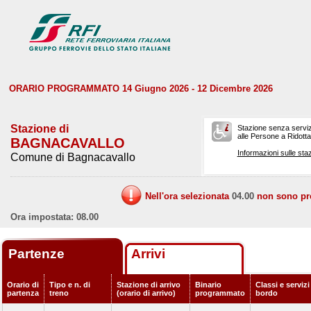
ORARIO PROGRAMMATO 14 Giugno 2026 - 12 Dicembre 2026
Stazione di
Stazione senza serviz
alle Persone a Ridotta 
BAGNACAVALLO
Informazioni sulle staz
Comune di Bagnacavallo
Nell'ora selezionata
04.00
non sono prev
Ora impostata: 08.00
Partenze
Arrivi
Orario di
Tipo e n. di
Stazione di arrivo
Binario
Classi e servizi
partenza
treno
(orario di arrivo)
programmato
bordo