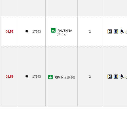
RAVENNA
08.53
17543
2
(09.17)
08.53
17543
2
RIMINI
(10.20)