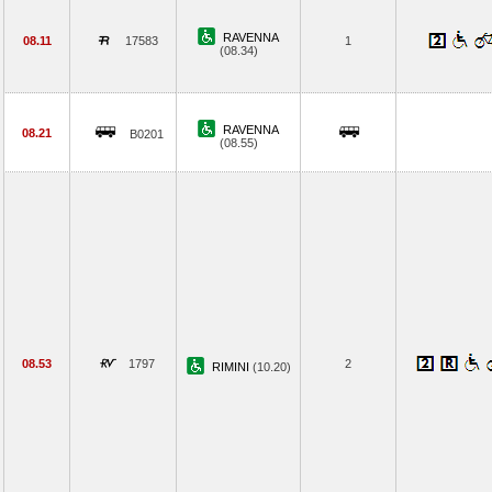
RAVENNA
08.11
17583
1
(08.34)
RAVENNA
08.21
B0201
(08.55)
08.53
1797
2
RIMINI
(10.20)