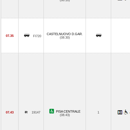
(08.10)
CASTELNUOVO D.GAR.
07.35
FI720
(08.30)
PISA CENTRALE
07.43
19147
1
(08.43)