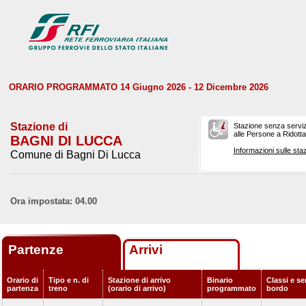
ORARIO PROGRAMMATO 14 Giugno 2026 - 12 Dicembre 2026
Stazione di
Stazione senza serviz
alle Persone a Ridotta 
BAGNI DI LUCCA
Informazioni sulle staz
Comune di Bagni Di Lucca
Ora impostata: 04.00
Partenze
Arrivi
Orario di
Tipo e n. di
Stazione di arrivo
Binario
Classi e ser
partenza
treno
(orario di arrivo)
programmato
bordo