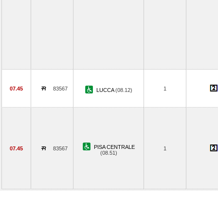
07.45
83567
1
LUCCA
(08.12)
PISA CENTRALE
07.45
83567
1
(08.51)