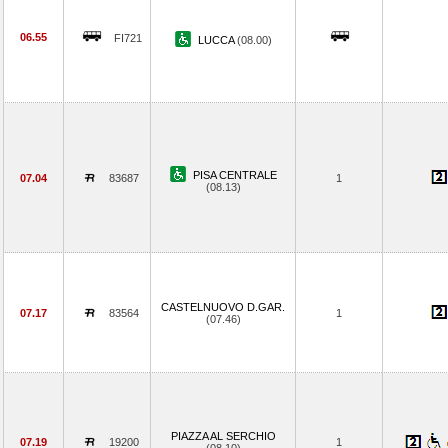
06.55
FI721
LUCCA
(08.00)
PISA CENTRALE
07.04
83687
1
(08.13)
CASTELNUOVO D.GAR.
07.17
83564
1
(07.46)
PIAZZA AL SERCHIO
07.19
19200
1