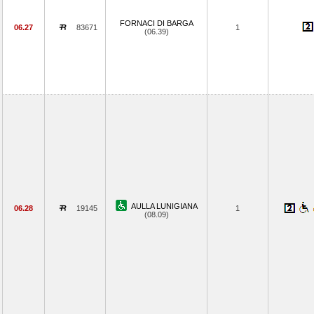
FORNACI DI BARGA
06.27
83671
1
(06.39)
AULLA LUNIGIANA
06.28
19145
1
(08.09)