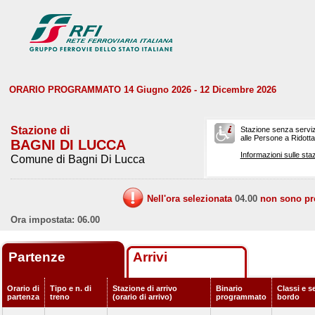
ORARIO PROGRAMMATO 14 Giugno 2026 - 12 Dicembre 2026
Stazione di
Stazione senza serviz
alle Persone a Ridotta 
BAGNI DI LUCCA
Informazioni sulle staz
Comune di Bagni Di Lucca
Nell'ora selezionata
04.00
non sono prev
Ora impostata: 06.00
Partenze
Arrivi
Orario di
Tipo e n. di
Stazione di arrivo
Binario
Classi e se
partenza
treno
(orario di arrivo)
programmato
bordo