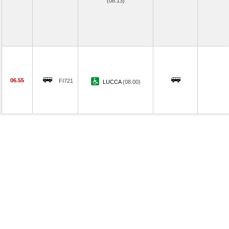
(08.13)
06.55
FI721
LUCCA
(08.00)