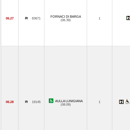
FORNACI DI BARGA
06.27
83671
1
(06.39)
AULLA LUNIGIANA
06.28
19145
1
(08.09)