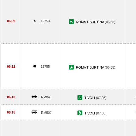
06.09
12753
ROMA TIBURTINA
(06.55)
06.12
12755
ROMA TIBURTINA
(06.55)
06.15
RM04J
TIVOLI
(07.03)
06.15
RM50J
TIVOLI
(07.03)