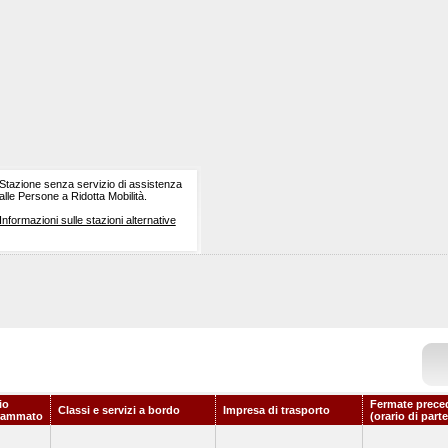
Stazione senza servizio di assistenza
alle Persone a Ridotta Mobilità.
Informazioni sulle stazioni alternative
io
Fermate prece
Classi e servizi a bordo
Impresa di trasporto
rammato
(orario di part