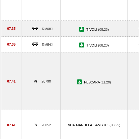
07.35
RM08J
TIVOLI
(08.23)
07.35
RM54J
TIVOLI
(08.23)
07.41
20790
PESCARA
(11.20)
07.41
20052
VDA-MANDELA-SAMBUCI
(08.25)