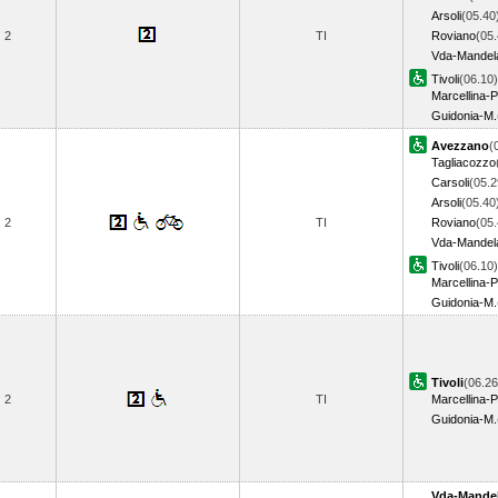
Arsoli
(05.40
2
TI
Roviano
(05.
Vda-Mandel
Tivoli
(06.10)
Marcellina-
Guidonia-M.
Avezzano
(
Tagliacozzo
Carsoli
(05.2
Arsoli
(05.40
2
TI
Roviano
(05.
Vda-Mandel
Tivoli
(06.10)
Marcellina-
Guidonia-M.
Tivoli
(06.26
2
TI
Marcellina-
Guidonia-M.
Vda-Mande