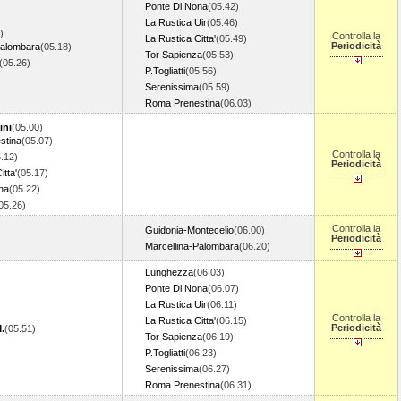
Ponte Di Nona
(05.42)
La Rustica Uir
(05.46)
)
Controlla la
La Rustica Citta'
(05.49)
Periodicità
Palombara
(05.18)
Tor Sapienza
(05.53)
(05.26)
P.Togliatti
(05.56)
Serenissima
(05.59)
Roma Prenestina
(06.03)
ini
(05.00)
stina
(05.07)
Controlla la
.12)
Periodicità
itta'
(05.17)
na
(05.22)
05.26)
Controlla la
Guidonia-Montecelio
(06.00)
Periodicità
Marcellina-Palombara
(06.20)
Lunghezza
(06.03)
Ponte Di Nona
(06.07)
La Rustica Uir
(06.11)
Controlla la
La Rustica Citta'
(06.15)
Periodicità
.
(05.51)
Tor Sapienza
(06.19)
P.Togliatti
(06.23)
Serenissima
(06.27)
Roma Prenestina
(06.31)