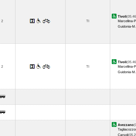
Tivoli
(05.46
2
TI
Marcellina-
Guidonia-M.
Tivoli
(05.46
2
TI
Marcellina-
Guidonia-M.
Avezzano
(
Tagliacozzo
Carsoli
(05.2