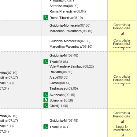
P.Togliatti
(07.57)
Serenissima
(08.00)
Roma Prenestina
(08.04)
Roma Tiburtina
(08.10)
Controlla la
Guidonia-Montecelio
(07.50)
Periodicità
Marcellina-Palombara
(08.10)
Controlla la
Guidonia-Montecelio
(07.50)
Periodicità
Marcellina-Palombara
(08.10)
Guidonia-M.
(07.48)
Tivoli
(08.06)
Vda-Mandela-Sambuci
(08.22)
Roviano
(08.30)
tina
(07.10)
Controlla la
stina
(07.17)
Arsoli
(08.35)
Periodicità
na
(07.30)
Carsoli
(08.47)
07.34)
Tagliacozzo
(09.05)
Avezzano
(09.15)
Sulmona
(10.18)
Chieti
(11.06)
Controlla la
tina
(07.10)
Periodicità
stina
(07.17)
Guidonia-M.
(07.48)
na
(07.30)
Leggi le
Tivoli
(08.07)
avvertenze
07.34)