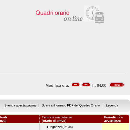
Modifica ora:
h:
04.00
Stampa questa pagina
|
Scarica il formato PDF del Quadro Orario
|
Legenda
denti
Fermate successive
Periodicità e
enza)
(orario di arrivo)
avvertenze
Lunghezza
(05.38)