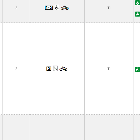
2
TI
2
TI