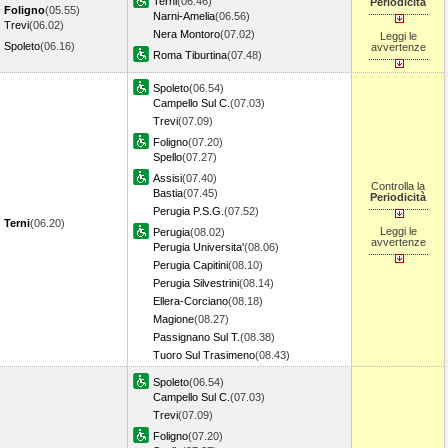
Terni
(06.46)
Periodicità
Foligno
(05.55)
Narni-Amelia
(06.56)
Trevi
(06.02)
Nera Montoro
(07.02)
Leggi le
Spoleto
(06.16)
avvertenze
Roma Tiburtina
(07.48)
Spoleto
(06.54)
Campello Sul C.
(07.03)
Trevi
(07.09)
Foligno
(07.20)
Spello
(07.27)
Assisi
(07.40)
Controlla la
Bastia
(07.45)
Periodicità
Perugia P.S.G.
(07.52)
Terni
(06.20)
Leggi le
Perugia
(08.02)
avvertenze
Perugia Universita'
(08.06)
Perugia Capitini
(08.10)
Perugia Silvestrini
(08.14)
Ellera-Corciano
(08.18)
Magione
(08.27)
Passignano Sul T.
(08.38)
Tuoro Sul Trasimeno
(08.43)
Spoleto
(06.54)
Campello Sul C.
(07.03)
Trevi
(07.09)
Foligno
(07.20)