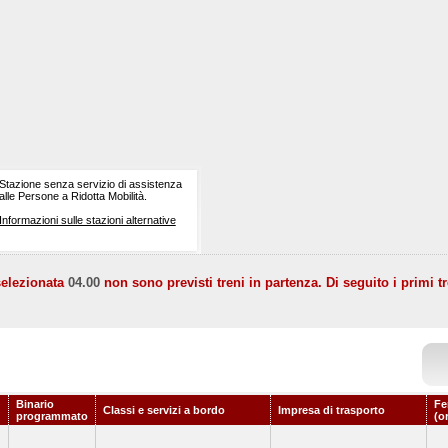
Stazione senza servizio di assistenza
alle Persone a Ridotta Mobilità.
Informazioni sulle stazioni alternative
selezionata
04.00
non sono previsti treni in partenza. Di seguito i primi tr
Binario
Fe
Classi e servizi a bordo
Impresa di trasporto
programmato
(o