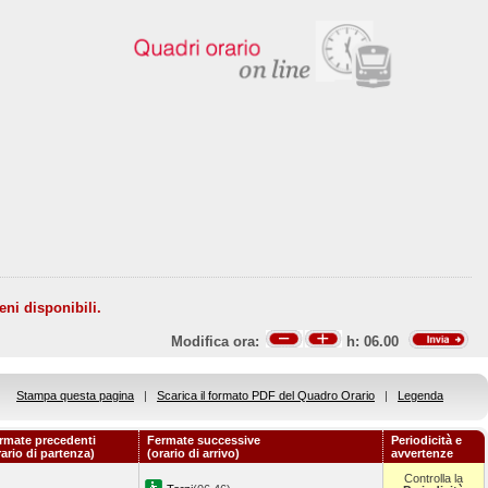
eni disponibili.
Modifica ora:
h:
06.00
Stampa questa pagina
|
Scarica il formato PDF del Quadro Orario
|
Legenda
rmate precedenti
Fermate successive
Periodicità e
rario di partenza)
(orario di arrivo)
avvertenze
Controlla la