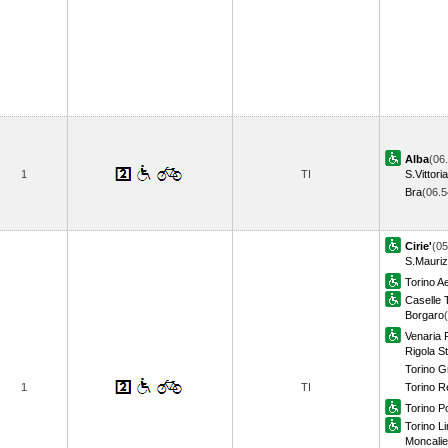
Alba
(06
1
TI
S.Vittoria
Bra
(06.
Cirie'
(05
S.Mauriz
Torino A
Caselle 
Borgaro
Venaria 
Rigola S
Torino G
1
TI
Torino R
Torino P
Torino Li
Moncalie