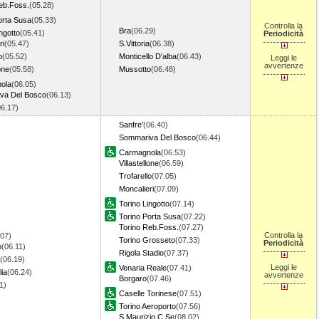
eb.Foss.
(05.28)
orta Susa
(05.33)
Controlla la
Bra
(06.29)
ngotto
(05.41)
Periodicità
ri
(05.47)
S.Vittoria
(06.38)
o
(05.52)
Monticello D'alba
(06.43)
Leggi le
avvertenze
lone
(05.58)
Mussotto
(06.48)
ola
(06.05)
va Del Bosco
(06.13)
06.17)
Sanfre'
(06.40)
Sommariva Del Bosco
(06.44)
Carmagnola
(06.53)
Villastellone
(06.59)
Trofarello
(07.05)
Moncalieri
(07.09)
Torino Lingotto
(07.14)
Torino Porta Susa
(07.22)
Torino Reb.Foss.
(07.27)
Controlla la
.07)
Torino Grosseto
(07.33)
Periodicità
o
(06.11)
Rigola Stadio
(07.37)
(06.19)
Leggi le
Venaria Reale
(07.41)
ia
(06.24)
avvertenze
Borgaro
(07.46)
31)
Caselle Torinese
(07.51)
Torino Aeroporto
(07.56)
S.Maurizio C.Se
(08.02)