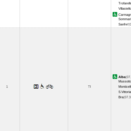
Trofarell
Villastel
Carmagn
Sommari
Sanfre'
(
Alba
(07
Mussott
1
TI
Monticell
S.Vittoria
Bra
(07.