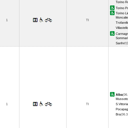
Torino R
Torino P
Torino Li
Moncalie
1
TI
Trofarell
Villastel
Carmagn
Sommari
Sanfre'
(
Alba
(06
Mussott
1
TI
S.Vittoria
Pocapagl
Bra
(06.