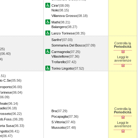
Cirie'
(08.09)
Nole
(08.15)
Villanova Grosso
(08.18)
Mathi
(08.21)
Balangero
(08.27)
Lanzo Torinese
(08.35)
Sanfre'
(07.03)
Controlla la
Sommariva Del Bosco
(07.09)
Periodicità
.25)
Carmagnola
(07.25)
(06.40)
Villastellone
(07.36)
Leggi le
54)
avvertenze
Trofarello
(07.42)
Torino Lingotto
(07.52)
.51)
io C.Se
(05.56)
eroporto
(06.00)
Torinese
(06.04)
(06.09)
Reale
(06.14)
tadio
(06.18)
Controlla la
Bra
(07.29)
Periodicità
rosseto
(06.22)
Pocapaglia
(07.36)
eb.Foss.
(06.28)
S.Vittoria
(07.40)
Leggi le
orta Susa
(06.33)
avvertenze
Mussotto
(07.48)
ngotto
(06.41)
ri
(06.47)