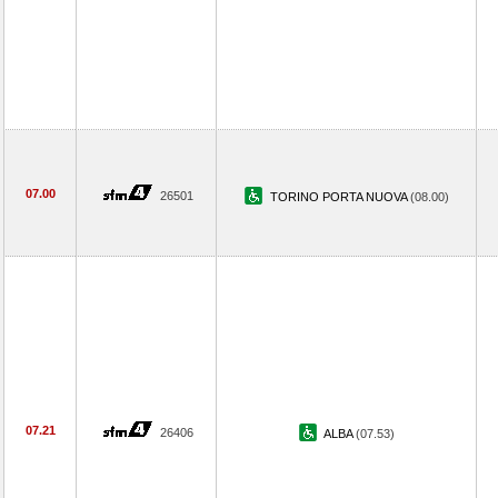
07.00
26501
TORINO PORTA NUOVA
(08.00)
07.21
26406
ALBA
(07.53)