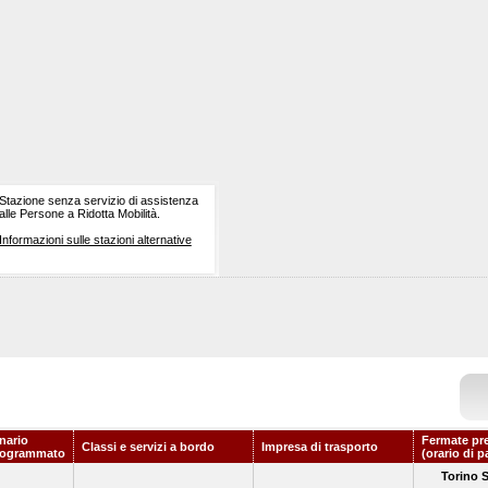
Stazione senza servizio di assistenza
alle Persone a Ridotta Mobilità.
Informazioni sulle stazioni alternative
nario
Fermate pr
Classi e servizi a bordo
Impresa di trasporto
rogrammato
(orario di p
Torino 