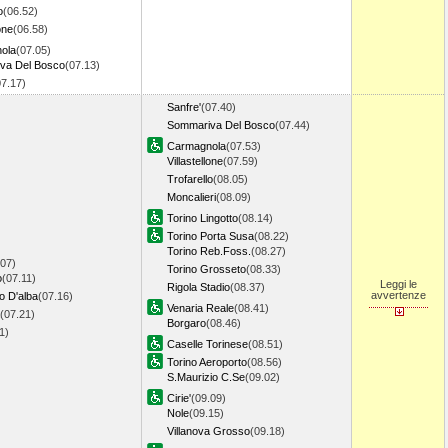
o
(06.52)
lone
(06.58)
ola
(07.05)
va Del Bosco
(07.13)
07.17)
Sanfre'
(07.40)
Sommariva Del Bosco
(07.44)
Carmagnola
(07.53)
Villastellone
(07.59)
Trofarello
(08.05)
Moncalieri
(08.09)
Torino Lingotto
(08.14)
Torino Porta Susa
(08.22)
Torino Reb.Foss.
(08.27)
.07)
Torino Grosseto
(08.33)
o
(07.11)
Leggi le
Rigola Stadio
(08.37)
avvertenze
o D'alba
(07.16)
Venaria Reale
(08.41)
(07.21)
Borgaro
(08.46)
31)
Caselle Torinese
(08.51)
Torino Aeroporto
(08.56)
S.Maurizio C.Se
(09.02)
Cirie'
(09.09)
Nole
(09.15)
Villanova Grosso
(09.18)