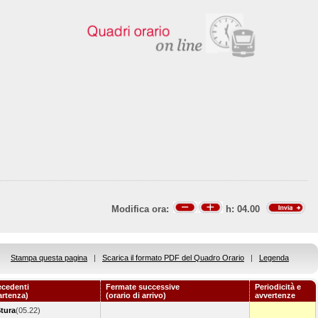
Modifica ora:
h:
04.00
Stampa questa pagina
|
Scarica il formato PDF del Quadro Orario
|
Legenda
ecedenti
Fermate successive
Periodicità e
artenza)
(orario di arrivo)
avvertenze
Stura
(05.22)