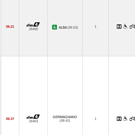
06.21
1
ALBA
(06.53)
26400
GERMAGNANO
06.37
1
(08.42)
26403