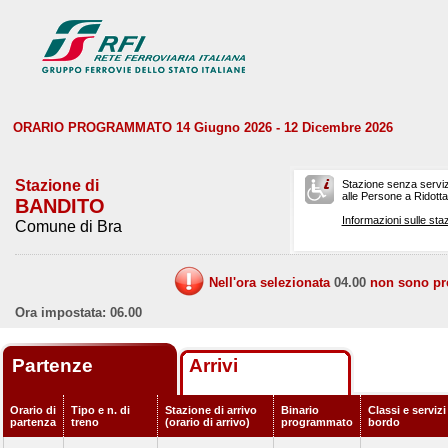
ORARIO PROGRAMMATO 14 Giugno 2026 - 12 Dicembre 2026
Stazione di
Stazione senza serviz
alle Persone a Ridotta 
BANDITO
Informazioni sulle staz
Comune di Bra
Nell'ora selezionata
04.00
non sono prev
Ora impostata: 06.00
Partenze
Arrivi
Orario di
Tipo e n. di
Stazione di arrivo
Binario
Classi e servizi
partenza
treno
(orario di arrivo)
programmato
bordo