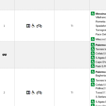
Messina
Villafran
Rometta
1
TI
Spadafo
Torregro
Pace Del
Milazzo
(
Palermo
Termini 
Cefalu'
(0
S.Agata 
Capo D'
Patti-S.P
Palermo
Bagheria
Termini 
Cefalu'
(0
Pollina
(0
2
TI
Tusa
(07
S.Stefan
S.Agata 