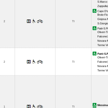
S.Marco 
Zappulla
Capo D'
Brolo-Fi
Giojosa 
2
TI
S.Giorgi
Patti-S.P
Oliveri-T
Falcone
(
Novara-
Terme Vig
Patti-S.P
Oliveri-T
2
TI
Falcone
(
Novara-
Terme Vig
Messina
1
TI