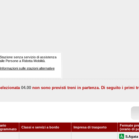
Stazione senza servizio di assistenza
alle Persone a Ridotta Mobilità.
Informazioni sulle stazioni alternative
selezionata
04.00
non sono previsti treni in partenza. Di seguito i primi tr
ario
Fermate pr
Classi e servizi a bordo
Impresa di trasporto
ogrammato
(orario di p
S.Agata 