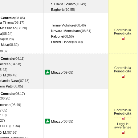
S.Flavia-Solunto
(10.49)
Bagheria
(10.55)
 Centrale
(08.05)
ca Tirrena
(08.17)
Terme Vigliatore
(08.46)
 Messinese
(08.20)
Controlla la
Novara-Montalbano
(08.51)
Periodicità
ra
(08.24)
Falcone
(08.56)
tta
(08.28)
Oliveri-Tindari
(09.00)
 Mela
(08.32)
08.37)
 Centrale
(04.11)
Imerese
(04.58)
Controlla la
5.42)
Periodicità
Milazzo
(09.05)
Di M.
(06.49)
orlando-Naso
(07.18)
iero Patti
(08.05)
 Centrale
(06.17)
(06.28)
Imerese
(06.49)
Controlla la
7.05)
Periodicità
7.19)
.27)
Milazzo
(08.55)
Leggi le
o Di C.
(07.34)
avvertenze
Di M.
(07.56)