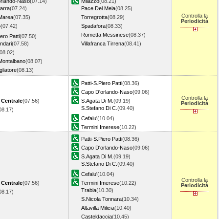
orlando-Naso
(07.14)
Milazzo
(08.21)
carra
(07.24)
Pace Del Mela
(08.25)
Controlla la
Marea
(07.35)
Torregrotta
(08.29)
Periodicità
o
(07.42)
Spadafora
(08.33)
Rometta Messinese
(08.37)
iero Patti
(07.50)
indari
(07.58)
Villafranca Tirrena
(08.41)
08.02)
Montalbano
(08.07)
liatore
(08.13)
Patti-S.Piero Patti
(08.36)
Capo D'orlando-Naso
(09.06)
Controlla la
 Centrale
(07.56)
S.Agata Di M.
(09.19)
Periodicità
S.Stefano Di C.
(09.40)
08.17)
Cefalu'
(10.04)
Termini Imerese
(10.22)
Patti-S.Piero Patti
(08.36)
Capo D'orlando-Naso
(09.06)
S.Agata Di M.
(09.19)
S.Stefano Di C.
(09.40)
Cefalu'
(10.04)
Controlla la
 Centrale
(07.56)
Termini Imerese
(10.22)
Periodicità
Trabia
(10.30)
08.17)
S.Nicola Tonnara
(10.34)
Altavilla Milicia
(10.40)
Casteldaccia
(10.45)