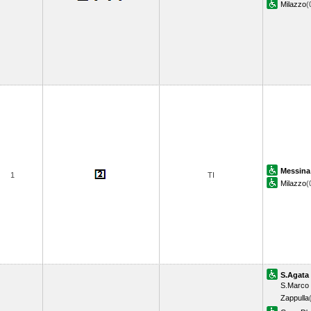
Milazzo
(
Messina
1
TI
Milazzo
(
S.Agata 
S.Marco 
Zappulla