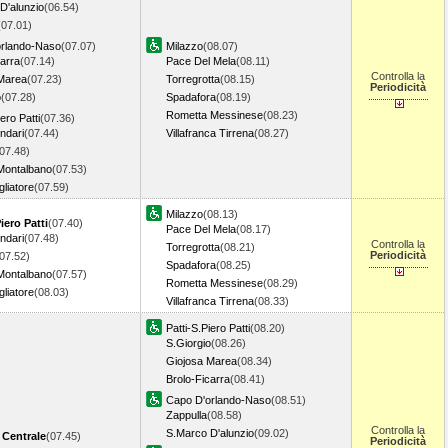
D'alunzio
(06.54)
(07.01)
orlando-Naso
(07.07)
Milazzo
(08.07)
carra
(07.14)
Pace Del Mela
(08.11)
Controlla la
Marea
(07.23)
Torregrotta
(08.15)
Periodicità
o
(07.28)
Spadafora
(08.19)
Rometta Messinese
(08.23)
iero Patti
(07.36)
indari
(07.44)
Villafranca Tirrena
(08.27)
07.48)
Montalbano
(07.53)
liatore
(07.59)
Milazzo
(08.13)
iero Patti
(07.40)
Pace Del Mela
(08.17)
indari
(07.48)
Controlla la
Torregrotta
(08.21)
Periodicità
07.52)
Spadafora
(08.25)
Montalbano
(07.57)
Rometta Messinese
(08.29)
liatore
(08.03)
Villafranca Tirrena
(08.33)
Patti-S.Piero Patti
(08.20)
S.Giorgio
(08.26)
Giojosa Marea
(08.34)
Brolo-Ficarra
(08.41)
Capo D'orlando-Naso
(08.51)
Zappulla
(08.58)
Controlla la
S.Marco D'alunzio
(09.02)
 Centrale
(07.45)
Periodicità