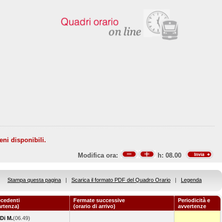
eni disponibili.
Modifica ora:
h:
08.00
Stampa questa pagina
|
Scarica il formato PDF del Quadro Orario
|
Legenda
ecedenti
Fermate successive
Periodicità e
artenza)
(orario di arrivo)
avvertenze
Di M.
(06.49)