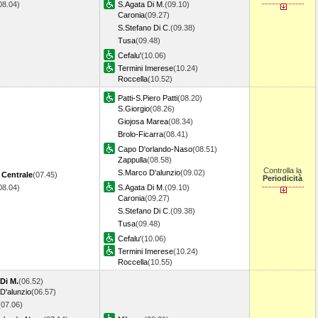
08.04)
S.Agata Di M.
(09.10)
Caronia
(09.27)
S.Stefano Di C.
(09.38)
Tusa
(09.48)
Cefalu'
(10.06)
Termini Imerese
(10.24)
Roccella
(10.52)
Patti-S.Piero Patti
(08.20)
S.Giorgio
(08.26)
Giojosa Marea
(08.34)
Brolo-Ficarra
(08.41)
Capo D'orlando-Naso
(08.51)
Zappulla
(08.58)
Controlla la
S.Marco D'alunzio
(09.02)
 Centrale
(07.45)
Periodicità
08.04)
S.Agata Di M.
(09.10)
Caronia
(09.27)
S.Stefano Di C.
(09.38)
Tusa
(09.48)
Cefalu'
(10.06)
Termini Imerese
(10.24)
Roccella
(10.55)
Di M.
(06.52)
D'alunzio
(06.57)
(07.06)