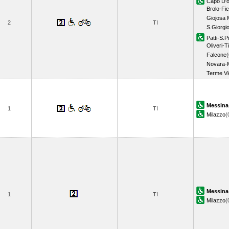
Capo D'
Brolo-Fi
Giojosa 
2
TI
S.Giorgi
Patti-S.P
Oliveri-T
Falcone
(
Novara-
Terme Vig
Messina
1
TI
Milazzo
(
Messina
1
TI
Milazzo
(