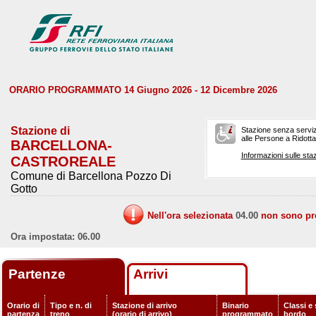
ORARIO PROGRAMMATO 14 Giugno 2026 - 12 Dicembre 2026
Stazione di
Stazione senza serviz
alle Persone a Ridotta 
BARCELLONA-
Informazioni sulle staz
CASTROREALE
Comune di Barcellona Pozzo Di
Gotto
Nell'ora selezionata
04.00
non sono prev
Ora impostata: 06.00
Partenze
Arrivi
Orario di
Tipo e n. di
Stazione di arrivo
Binario
Classi e 
partenza
treno
(orario di arrivo)
programmato
bordo