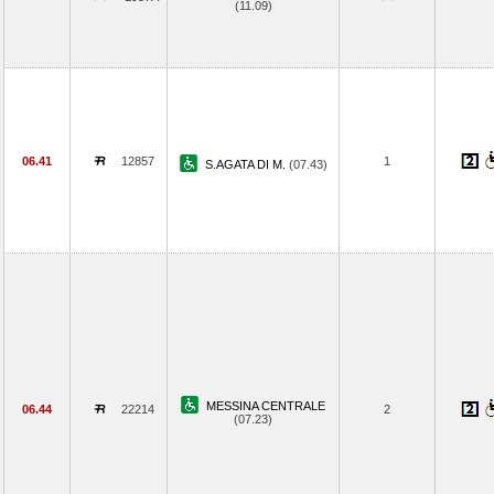
(11.09)
06.41
12857
1
S.AGATA DI M.
(07.43)
MESSINA CENTRALE
06.44
22214
2
(07.23)