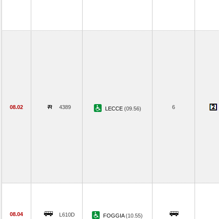
08.02
4389
6
LECCE
(09.56)
08.04
L610D
FOGGIA
(10.55)