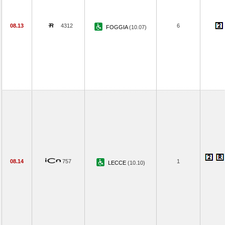
08.13
4312
6
FOGGIA
(10.07)
08.14
757
1
LECCE
(10.10)