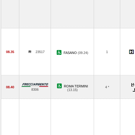
08.35
23517
1
FASANO
(09.24)
ROMA TERMINI
08.40
4 *
8306
(13.15)