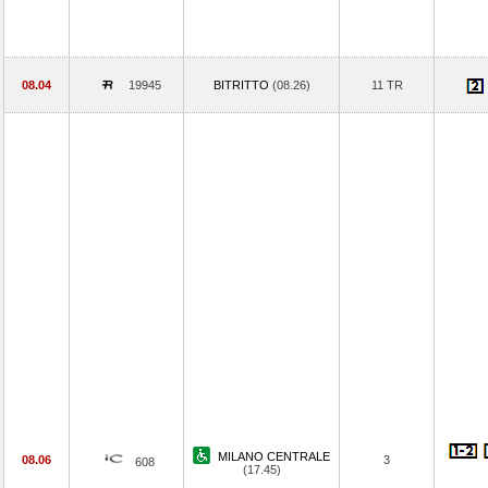
08.04
19945
BITRITTO
(08.26)
11 TR
MILANO CENTRALE
08.06
3
608
(17.45)