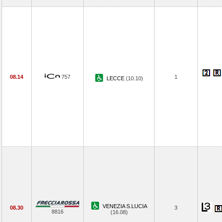
08.14
757
1
LECCE
(10.10)
VENEZIA S.LUCIA
08.30
3
8816
(16.08)