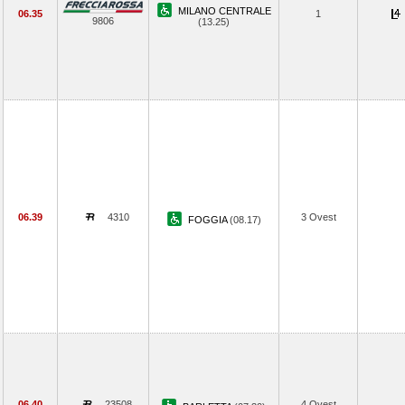
MILANO CENTRALE
06.35
1
9806
(13.25)
06.39
4310
3 Ovest
FOGGIA
(08.17)
06.40
23508
4 Ovest