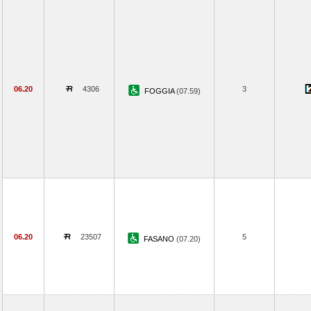
06.20
4306
3
FOGGIA
(07.59)
06.20
23507
5
FASANO
(07.20)