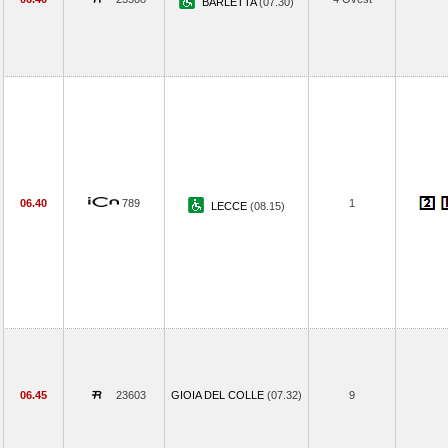
BARLETTA
(07.30)
06.40
789
1
LECCE
(08.15)
06.45
23603
GIOIA DEL COLLE
(07.32)
9