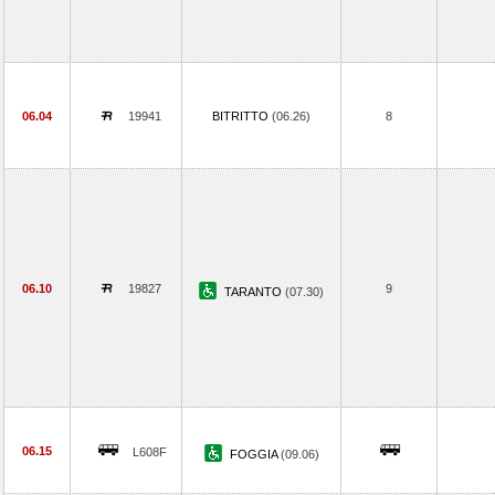
06.04
19941
BITRITTO
(06.26)
8
06.10
19827
9
TARANTO
(07.30)
06.15
L608F
FOGGIA
(09.06)