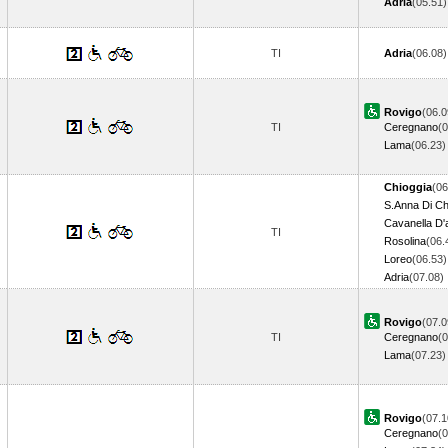
Adria
(05.51
TI
Adria
(06.08
Rovigo
(06.0
TI
Ceregnano
(0
Lama
(06.23
Chioggia
(06
S.Anna Di Ch
Cavanella D'
TI
Rosolina
(06.
Loreo
(06.53)
Adria
(07.08
Rovigo
(07.0
TI
Ceregnano
(0
Lama
(07.23
Rovigo
(07.1
Ceregnano
(0