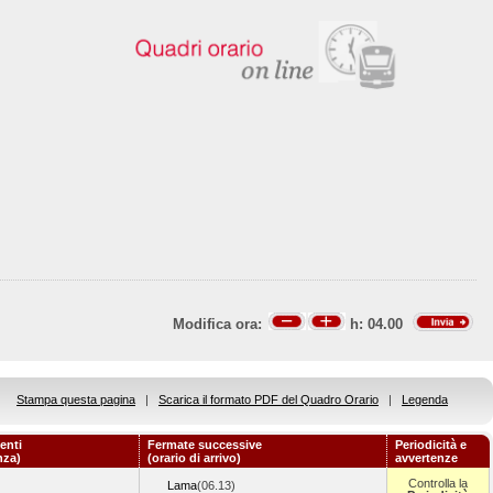
Modifica ora:
h:
04.00
Stampa questa pagina
|
Scarica il formato PDF del Quadro Orario
|
Legenda
enti
Fermate successive
Periodicità e
nza)
(orario di arrivo)
avvertenze
Controlla la
Lama
(06.13)