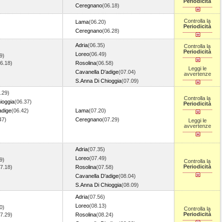
)
Periodicità
Ceregnano
(06.18)
Controlla la
Lama
(06.20)
)
Periodicità
Ceregnano
(06.28)
Adria
(06.35)
Controlla la
Periodicità
Loreo
(06.49)
9)
6.18)
Rosolina
(06.58)
Leggi le
)
Cavanella D'adige
(07.04)
avvertenze
S.Anna Di Chioggia
(07.09)
.29)
Controlla la
ioggia
(06.37)
Periodicità
adige
(06.42)
Lama
(07.20)
47)
Ceregnano
(07.29)
Leggi le
avvertenze
)
Adria
(07.35)
Loreo
(07.49)
9)
Controlla la
Periodicità
7.18)
Rosolina
(07.58)
)
Cavanella D'adige
(08.04)
S.Anna Di Chioggia
(08.09)
Adria
(07.56)
Loreo
(08.13)
0)
Controlla la
Periodicità
7.29)
Rosolina
(08.24)