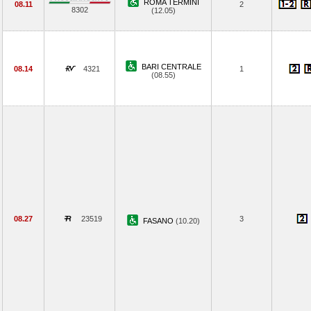
ROMA TERMINI
08.11
2
8302
(12.05)
BARI CENTRALE
08.14
4321
1
(08.55)
08.27
23519
3
FASANO
(10.20)