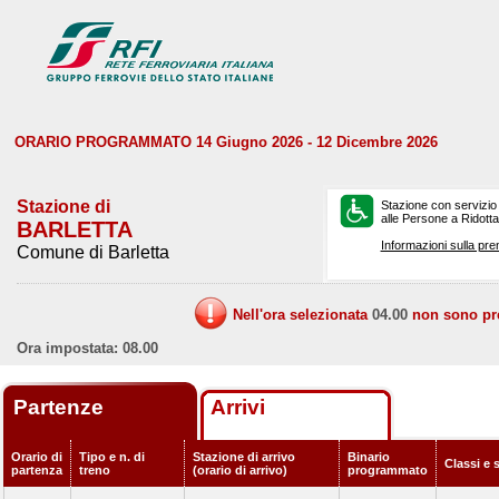
ORARIO PROGRAMMATO 14 Giugno 2026 - 12 Dicembre 2026
Stazione di
Stazione con servizio
alle Persone a Ridotta 
BARLETTA
Informazioni sulla pre
Comune di Barletta
Nell'ora selezionata
04.00
non sono prev
Ora impostata: 08.00
Partenze
Arrivi
Orario di
Tipo e n. di
Stazione di arrivo
Binario
Classi e 
partenza
treno
(orario di arrivo)
programmato