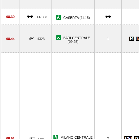
08.30
FR308
CASERTA
(11.15)
BARI CENTRALE
08.44
4323
1
(09.25)
MILANO CENTRALE
08.51
2