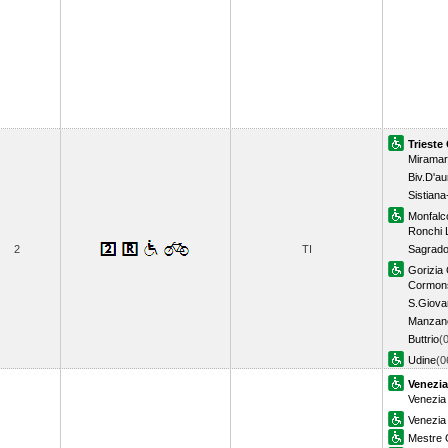
Trieste
Mirama
Biv.D'au
Sistiana
Monfalc
Ronchi 
2
TI
Sagrad
Gorizia 
Cormon
S.Giovan
Manzan
Buttrio
(
Udine
(0
Venezia
Venezia
Venezia
Mestre 