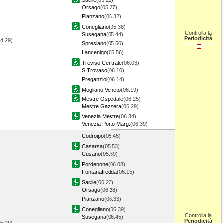
Sacile
(05.22)
Orsago
(05.27)
Pianzano
(05.32)
Conegliano
(05.38)
Controlla la
Susegana
(05.44)
Periodicità
04.29)
Spresiano
(05.50)
Lancenigo
(05.56)
Treviso Centrale
(06.03)
S.Trovaso
(06.10)
Preganziol
(06.14)
Mogliano Veneto
(06.19)
Mestre Ospedale
(06.25)
Mestre Gazzera
(06.29)
Venezia Mestre
(06.34)
Venezia Porto Marg.
(06.39)
Codroipo
(05.45)
Casarsa
(05.53)
Cusano
(05.59)
Pordenone
(06.08)
Fontanafredda
(06.15)
Sacile
(06.23)
Orsago
(06.28)
Pianzano
(06.33)
Conegliano
(06.39)
Controlla la
Susegana
(06.45)
Periodicità
05.29)