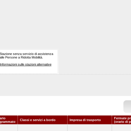
Stazione senza servizio di assistenza
alle Persone a Ridotta Mobilità.
Informazioni sulle stazioni alternative
ario
Fermate pr
Classi e servizi a bordo
Impresa di trasporto
ogrammato
(orario di 