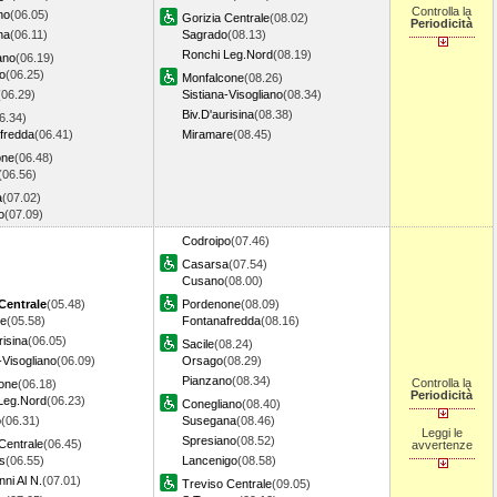
Controlla la
no
(06.05)
Gorizia Centrale
(08.02)
Periodicità
na
(06.11)
Sagrado
(08.13)
Ronchi Leg.Nord
(08.19)
ano
(06.19)
o
(06.25)
Monfalcone
(08.26)
(06.29)
Sistiana-Visogliano
(08.34)
Biv.D'aurisina
(08.38)
6.34)
fredda
(06.41)
Miramare
(08.45)
one
(06.48)
(06.56)
a
(07.02)
o
(07.09)
Codroipo
(07.46)
Casarsa
(07.54)
Cusano
(08.00)
 Centrale
(05.48)
Pordenone
(08.09)
re
(05.58)
Fontanafredda
(08.16)
risina
(06.05)
Sacile
(08.24)
-Visogliano
(06.09)
Orsago
(08.29)
Pianzano
(08.34)
Controlla la
one
(06.18)
Periodicità
Leg.Nord
(06.23)
Conegliano
(08.40)
o
(06.31)
Susegana
(08.46)
Leggi le
Spresiano
(08.52)
Centrale
(06.45)
avvertenze
s
(06.55)
Lancenigo
(08.58)
ni Al N.
(07.01)
Treviso Centrale
(09.05)