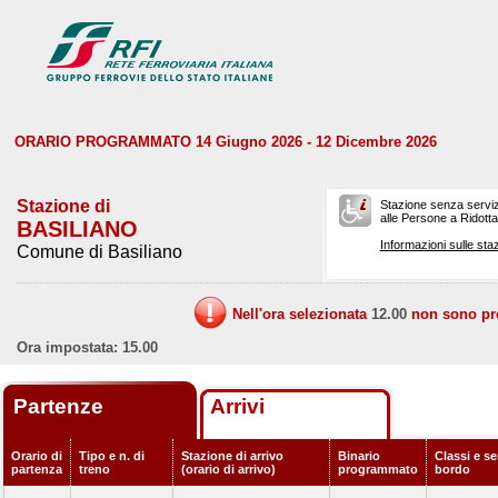
ORARIO PROGRAMMATO 14 Giugno 2026 - 12 Dicembre 2026
Stazione di
Stazione senza serviz
alle Persone a Ridotta 
BASILIANO
Informazioni sulle staz
Comune di Basiliano
Nell'ora selezionata
12.00
non sono prev
Ora impostata: 15.00
Partenze
Arrivi
Orario di
Tipo e n. di
Stazione di arrivo
Binario
Classi e se
partenza
treno
(orario di arrivo)
programmato
bordo