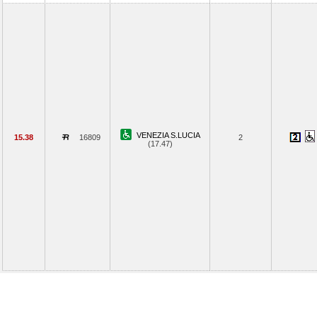
VENEZIA S.LUCIA
15.38
16809
2
(17.47)