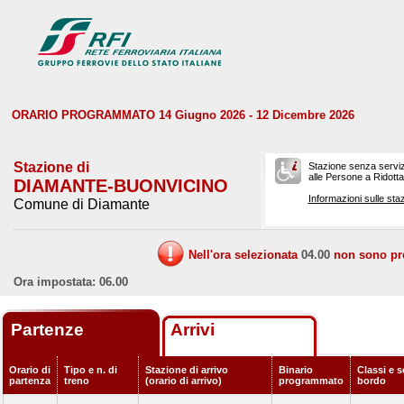
ORARIO PROGRAMMATO 14 Giugno 2026 - 12 Dicembre 2026
Stazione di
Stazione senza serviz
alle Persone a Ridotta 
DIAMANTE-BUONVICINO
Informazioni sulle staz
Comune di Diamante
Nell'ora selezionata
04.00
non sono prev
Ora impostata: 06.00
Partenze
Arrivi
Orario di
Tipo e n. di
Stazione di arrivo
Binario
Classi e s
partenza
treno
(orario di arrivo)
programmato
bordo