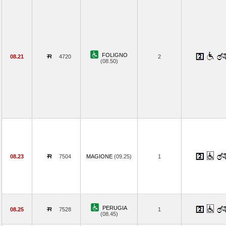
FOLIGNO
08.21
4720
2
(08.50)
08.23
7504
MAGIONE
(09.25)
1
PERUGIA
08.25
7528
1
(08.45)