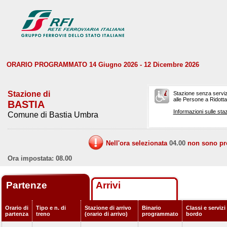
ORARIO PROGRAMMATO 14 Giugno 2026 - 12 Dicembre 2026
Stazione di
Stazione senza serviz
alle Persone a Ridotta 
BASTIA
Informazioni sulle staz
Comune di Bastia Umbra
Nell'ora selezionata
04.00
non sono prev
Ora impostata: 08.00
Partenze
Arrivi
Orario di
Tipo e n. di
Stazione di arrivo
Binario
Classi e servizi
partenza
treno
(orario di arrivo)
programmato
bordo