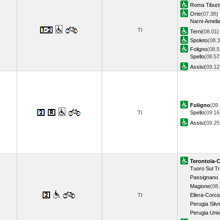
Roma Tiburt
Orte
(07.38)
Narni-Ameli
TI
Terni
(08.01)
Spoleto
(08.3
Foligno
(08.5
Spello
(08.57
Assisi
(09.1
Foligno
(09.
TI
Spello
(09.16
Assisi
(09.2
Terontola-
Tuoro Sul T
Passignano 
Magione
(08.
TI
Ellera-Corci
Perugia Silve
Perugia Univ