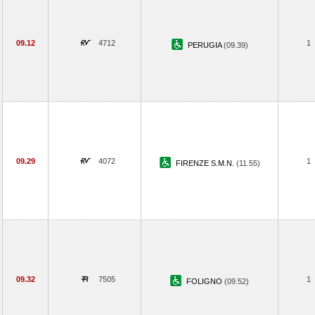
09.12
4712
1
PERUGIA
(09.39)
09.29
4072
1
FIRENZE S.M.N.
(11.55)
09.32
7505
1
FOLIGNO
(09.52)