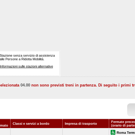
Stazione senza servizio di assistenza
alle Persone a Ridotta Mobilità.
Informazioni sulle stazioni alternative
selezionata
04.00
non sono previsti treni in partenza. Di seguito i primi tr
Fermate prece
Classi e servizi a bordo
Impresa di trasporto
mmato
(orario di part
Roma Termi