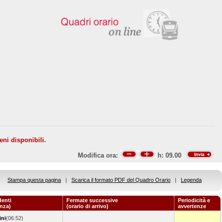
eni disponibili.
Modifica ora:
h:
09.00
Stampa questa pagina
|
Scarica il formato PDF del Quadro Orario
|
Legenda
denti
Fermate successive
Periodicità e
enza)
(orario di arrivo)
avvertenze
ni
(06.52)