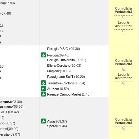
ina
(07.00)
Controlla la
Periodicità
a
(07.49)
Leggi le
1)
avvertenze
1)
)
2)
Perugia P.S.G.
(09.36)
Perugia
(09.46)
Perugia Universita'
(09.51)
Controlla la
Periodicità
Ellera-Corciano
(10.03)
10)
)
Magione
(10.13)
Leggi le
Passignano Sul T.
(10.20)
5)
avvertenze
Terontola-Cortona
(10.34)
Arezzo
(10.59)
Firenze Campo Marte
(11.48)
Cortona
(08.30)
rasimeno
(08.36)
Sul T.
(08.42)
49)
Controlla la
Assisi
(09.37)
Periodicità
ano
(08.57)
Spello
(09.46)
strini
(09.02)
ersita'
(09.07)