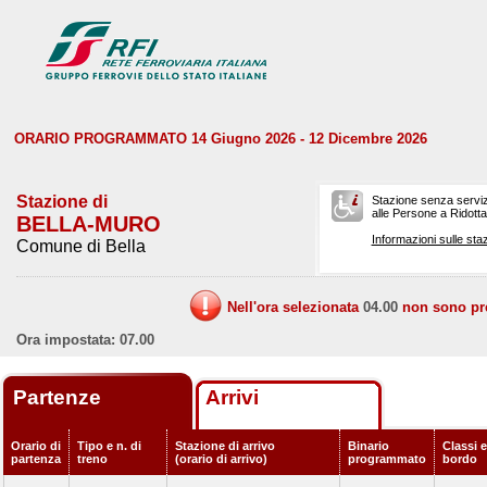
ORARIO PROGRAMMATO 14 Giugno 2026 - 12 Dicembre 2026
Stazione di
Stazione senza serviz
alle Persone a Ridotta 
BELLA-MURO
Informazioni sulle staz
Comune di Bella
Nell'ora selezionata
04.00
non sono prev
Ora impostata: 07.00
Partenze
Arrivi
Orario di
Tipo e n. di
Stazione di arrivo
Binario
Classi e
partenza
treno
(orario di arrivo)
programmato
bordo