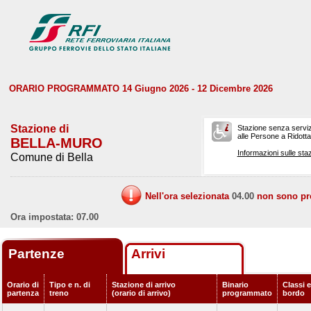
ORARIO PROGRAMMATO 14 Giugno 2026 - 12 Dicembre 2026
Stazione di
Stazione senza serviz
alle Persone a Ridotta 
BELLA-MURO
Informazioni sulle staz
Comune di Bella
Nell'ora selezionata
04.00
non sono prev
Ora impostata: 07.00
Partenze
Arrivi
Orario di
Tipo e n. di
Stazione di arrivo
Binario
Classi e
partenza
treno
(orario di arrivo)
programmato
bordo