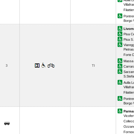
Aulla L
Villaf
Filattie
Pontre
Borgo V
Livorn
Pisa Ce
Pisa S
Viaregg
Pietras
Forte 
Massa 
3
TI
Carrar
Sarza
S.Stef
Aulla L
Villaf
Filattie
Pontre
Borgo V
Parma
Vicofert
Collecc
Ozzano
Forno