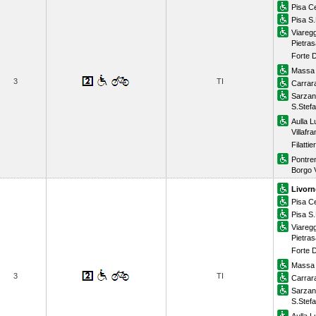
Pisa Ce
Pisa S
Viaregg
Pietras
Forte 
Massa 
3
TI
Carrar
Sarza
S.Stef
Aulla L
Villaf
Filattie
Pontre
Borgo V
Livorn
Pisa Ce
Pisa S
Viaregg
Pietras
Forte 
Massa 
3
TI
Carrar
Sarza
S.Stef