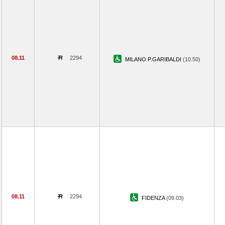
08.11
2294
MILANO P.GARIBALDI
(10.50)
08.11
2294
FIDENZA
(09.03)