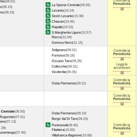
Controlla la
hio
(08.01)
Periodicità
La Spezia Centrale
(09.55)
vo
(08.13)
Levanto
(10.24)
ano
(08.23)
Sestri Levante
(10.38)
Chiavari
(10.45)
Rapallo
(10.53)
S.Margherita Ligure
(10.57)
Recco
(11.04)
Genova Nervi
(11.15)
Solignano
(09.01)
Controlla la
Periodicità
Fornovo
(09.16)
Ozzano Taro
(09.25)
Leggi le
Collecchio
(09.31)
avvertenze
Vicofertile
(09.35)
Controlla la
Ostia Parmense
(09.11)
Periodicità
Controlla la
Periodicità
 Centrale
(06.50)
Ostia Parmense
(09.10)
 Rogoredo
(07.01)
Borgo Val Di Taro
(09.24)
nano
(07.13)
Controlla la
Pontremoli
(09.45)
.28)
Periodicità
Filattiera
(10.00)
usterlengo
(07.40)
Villafranca-Bagnone
(10.06)