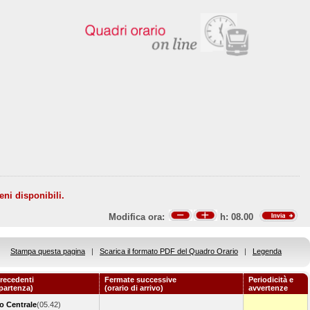
eni disponibili.
Modifica ora:
h:
08.00
Stampa questa pagina
|
Scarica il formato PDF del Quadro Orario
|
Legenda
recedenti
Fermate successive
Periodicità e
 partenza)
(orario di arrivo)
avvertenze
o Centrale
(05.42)