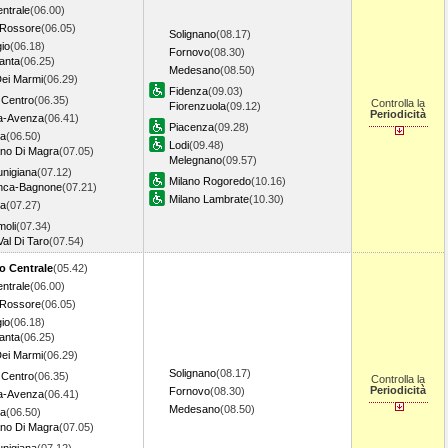
ntrale
(06.00)
.Rossore
(06.05)
Solignano
(08.17)
io
(06.18)
Fornovo
(08.30)
anta
(06.25)
Medesano
(08.50)
Dei Marmi
(06.29)
Fidenza
(09.03)
Centro
(06.35)
Controlla la
Fiorenzuola
(09.12)
Periodicità
a-Avenza
(06.41)
Piacenza
(09.28)
na
(06.50)
Lodi
(09.48)
ano Di Magra
(07.05)
Melegnano
(09.57)
unigiana
(07.12)
Milano Rogoredo
(10.16)
ranca-Bagnone
(07.21)
Milano Lambrate
(10.30)
ra
(07.27)
moli
(07.34)
al Di Taro
(07.54)
o Centrale
(05.42)
ntrale
(06.00)
.Rossore
(06.05)
io
(06.18)
anta
(06.25)
Dei Marmi
(06.29)
Solignano
(08.17)
Centro
(06.35)
Controlla la
Periodicità
Fornovo
(08.30)
a-Avenza
(06.41)
Medesano
(08.50)
na
(06.50)
ano Di Magra
(07.05)