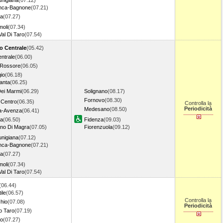
unigiana
(07.12)
ranca-Bagnone
(07.21)
ra
(07.27)
moli
(07.34)
al Di Taro
(07.54)
o Centrale
(05.42)
ntrale
(06.00)
.Rossore
(06.05)
io
(06.18)
anta
(06.25)
Dei Marmi
(06.29)
Solignano
(08.17)
Fornovo
(08.30)
Centro
(06.35)
Controlla la
Periodicità
Medesano
(08.50)
a-Avenza
(06.41)
na
(06.50)
Fidenza
(09.03)
ano Di Magra
(07.05)
Fiorenzuola
(09.12)
unigiana
(07.12)
ranca-Bagnone
(07.21)
ra
(07.27)
moli
(07.34)
al Di Taro
(07.54)
(06.44)
ile
(06.57)
Controlla la
hio
(07.08)
Periodicità
 Taro
(07.19)
vo
(07.27)