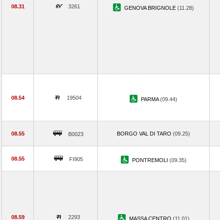
08.31
3261
GENOVA BRIGNOLE
(11.28)
08.54
19504
PARMA
(09.44)
08.55
BORGO VAL DI TARO
(09.25)
B0023
08.55
FI905
PONTREMOLI
(09.35)
08.59
2293
MASSA CENTRO
(11.01)