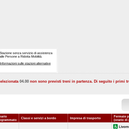
Stazione senza servizio di assistenza
alle Persone a Ridotta Mobilità.
Informazioni sulle stazioni alternative
selezionata
04.00
non sono previsti treni in partenza. Di seguito i primi tr
nario
Fermate p
Classi e servizi a bordo
Impresa di trasporto
ogrammato
(orario di
Livorn