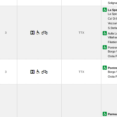
Solign
La Spe
La Spez
Ca' Di 
Vezzan
S.Stef
3
TTX
Aulla L
Villaf
Filattie
Pontre
Borgo V
Ostia 
Pontre
3
TTX
Borgo V
Ostia 
Parma