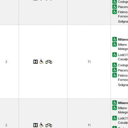
Codog
Piacen
Fidenz
Forno
Solign
Milano
Milano
Meleg
Lodi
(07
Casalp
2
TI
Codog
Piacen
Fidenz
Forno
Solign
Milano
Milano
Meleg
Lodi
(07
Casalp
2
TI