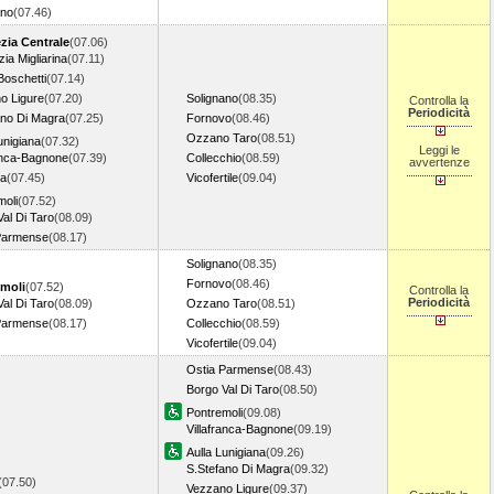
ano
(07.46)
zia Centrale
(07.06)
ia Migliarina
(07.11)
Boschetti
(07.14)
o Ligure
(07.20)
Solignano
(08.35)
Controlla la
Periodicità
ano Di Magra
(07.25)
Fornovo
(08.46)
Ozzano Taro
(08.51)
unigiana
(07.32)
Leggi le
ranca-Bagnone
(07.39)
Collecchio
(08.59)
avvertenze
ra
(07.45)
Vicofertile
(09.04)
moli
(07.52)
al Di Taro
(08.09)
Parmense
(08.17)
Solignano
(08.35)
Fornovo
(08.46)
moli
(07.52)
Controlla la
Periodicità
al Di Taro
(08.09)
Ozzano Taro
(08.51)
Parmense
(08.17)
Collecchio
(08.59)
Vicofertile
(09.04)
Ostia Parmense
(08.43)
Borgo Val Di Taro
(08.50)
Pontremoli
(09.08)
Villafranca-Bagnone
(09.19)
Aulla Lunigiana
(09.26)
S.Stefano Di Magra
(09.32)
(07.50)
Vezzano Ligure
(09.37)