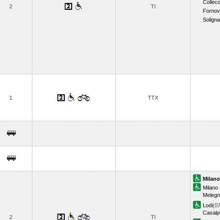
Collecc
2
TI
Forno
Solign
1
TTX
Milano
Milano
Meleg
Lodi
(07
Casalp
2
TI