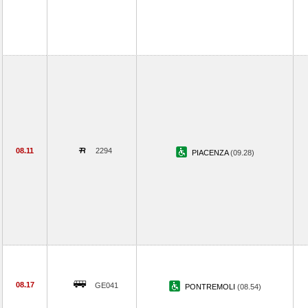
08.11
2294
PIACENZA
(09.28)
08.17
GE041
PONTREMOLI
(08.54)