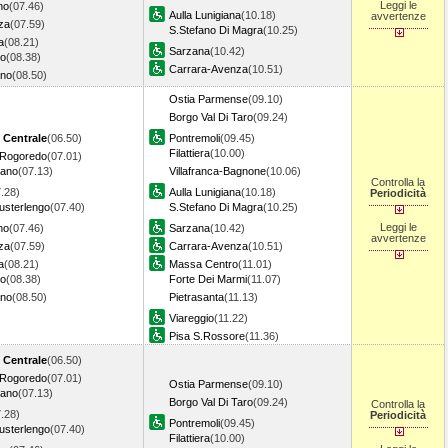
Leggi le
no
(07.46)
Aulla Lunigiana
(10.18)
avvertenze
za
(07.59)
S.Stefano Di Magra
(10.25)
a
(08.21)
Sarzana
(10.42)
vo
(08.38)
Carrara-Avenza
(10.51)
ano
(08.50)
Ostia Parmense
(09.10)
Borgo Val Di Taro
(09.24)
 Centrale
(06.50)
Pontremoli
(09.45)
Filattiera
(10.00)
 Rogoredo
(07.01)
nano
(07.13)
Villafranca-Bagnone
(10.06)
Controlla la
.28)
Aulla Lunigiana
(10.18)
Periodicità
usterlengo
(07.40)
S.Stefano Di Magra
(10.25)
Leggi le
no
(07.46)
Sarzana
(10.42)
avvertenze
za
(07.59)
Carrara-Avenza
(10.51)
a
(08.21)
Massa Centro
(11.01)
vo
(08.38)
Forte Dei Marmi
(11.07)
ano
(08.50)
Pietrasanta
(11.13)
Viareggio
(11.22)
Pisa S.Rossore
(11.36)
 Centrale
(06.50)
 Rogoredo
(07.01)
Ostia Parmense
(09.10)
nano
(07.13)
Borgo Val Di Taro
(09.24)
Controlla la
.28)
Periodicità
Pontremoli
(09.45)
usterlengo
(07.40)
Filattiera
(10.00)