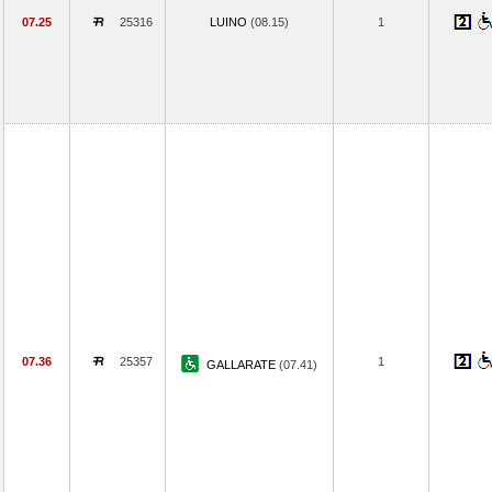
07.25
25316
LUINO
(08.15)
1
07.36
25357
1
GALLARATE
(07.41)