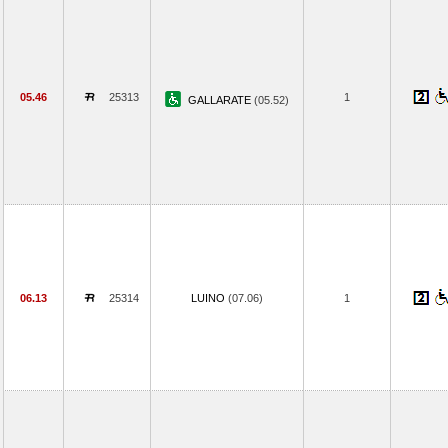
05.46
25313
1
GALLARATE
(05.52)
06.13
25314
LUINO
(07.06)
1