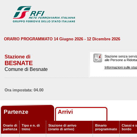
ORARIO PROGRAMMATO 14 Giugno 2026 - 12 Dicembre 2026
Stazione di
Stazione senza serviz
alle Persone a Ridotta 
BESNATE
Informazioni sulle staz
Comune di Besnate
Ora impostata: 04.00
Partenze
Arrivi
Orario di
Tipo e n. di
Stazione di arrivo
Binario
Classi e s
partenza
treno
(orario di arrivo)
programmato
bordo