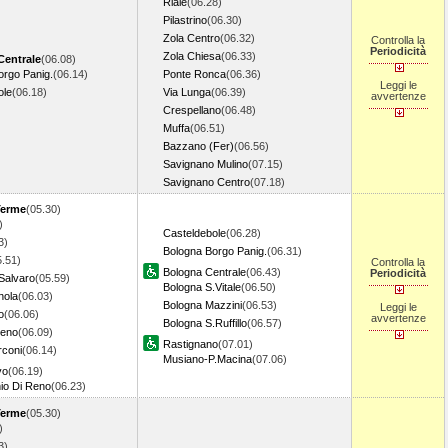
Riale
(06.28)
Pilastrino
(06.30)
Zola Centro
(06.32)
Controlla la
Periodicità
Zola Chiesa
(06.33)
Centrale
(06.08)
orgo Panig.
(06.14)
Ponte Ronca
(06.36)
Leggi le
ole
(06.18)
Via Lunga
(06.39)
avvertenze
Crespellano
(06.48)
Muffa
(06.51)
Bazzano (Fer)
(06.56)
Savignano Mulino
(07.15)
Savignano Centro
(07.18)
Terme
(05.30)
)
Casteldebole
(06.28)
3)
Bologna Borgo Panig.
(06.31)
5.51)
Controlla la
Bologna Centrale
(06.43)
Periodicità
Salvaro
(05.59)
Bologna S.Vitale
(06.50)
nola
(06.03)
Bologna Mazzini
(06.53)
Leggi le
o
(06.06)
avvertenze
Bologna S.Ruffillo
(06.57)
Reno
(06.09)
Rastignano
(07.01)
coni
(06.14)
Musiano-P.Macina
(07.06)
vo
(06.19)
io Di Reno
(06.23)
Terme
(05.30)
)
3)