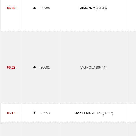
05.55
33900
PIANORO
(06.40)
06.02
90001
VIGNOLA (06.44)
06.13
33953
SASSO MARCONI
(06.32)