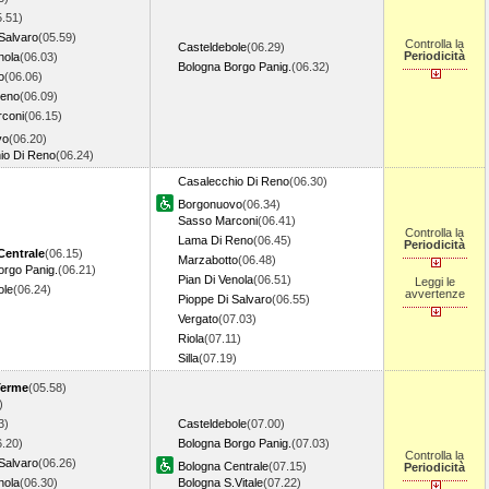
5.51)
Salvaro
(05.59)
Controlla la
Casteldebole
(06.29)
Periodicità
nola
(06.03)
Bologna Borgo Panig.
(06.32)
o
(06.06)
Reno
(06.09)
coni
(06.15)
vo
(06.20)
io Di Reno
(06.24)
Casalecchio Di Reno
(06.30)
Borgonuovo
(06.34)
Sasso Marconi
(06.41)
Controlla la
Lama Di Reno
(06.45)
Periodicità
Centrale
(06.15)
Marzabotto
(06.48)
orgo Panig.
(06.21)
Pian Di Venola
(06.51)
Leggi le
ole
(06.24)
avvertenze
Pioppe Di Salvaro
(06.55)
Vergato
(07.03)
Riola
(07.11)
Silla
(07.19)
Terme
(05.58)
)
3)
Casteldebole
(07.00)
6.20)
Bologna Borgo Panig.
(07.03)
Controlla la
Salvaro
(06.26)
Bologna Centrale
(07.15)
Periodicità
nola
(06.30)
Bologna S.Vitale
(07.22)