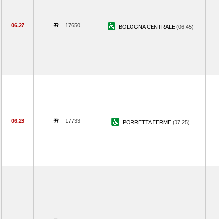
06.27
17650
BOLOGNA CENTRALE
(06.45)
06.28
17733
PORRETTA TERME
(07.25)