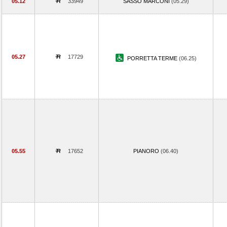
05.12
33949
SASSO MARCONI
(05.29)
05.27
17729
PORRETTA TERME
(06.25)
05.55
17652
PIANORO
(06.40)