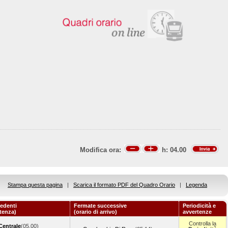
Modifica ora:
h:
04.00
Stampa questa pagina
|
Scarica il formato PDF del Quadro Orario
|
Legenda
edenti
Fermate successive
Periodicità e
rtenza)
(orario di arrivo)
avvertenze
Controlla la
Centrale
(05.00)