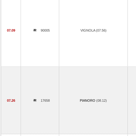
07.09
90005
VIGNOLA (07.56)
07.26
17658
PIANORO
(08.12)