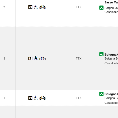
Sasso Ma
2
TTX
Borgonuo
Casalecch
Bologna 
3
TTX
Bologna B
Casteldeb
Bologna 
1
TTX
Bologna B
Casteldeb