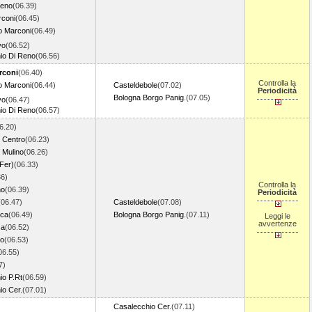
Reno
(06.39)
coni
(06.45)
o Marconi
(06.49)
vo
(06.52)
io Di Reno
(06.56)
rconi
(06.40)
Controlla la
o Marconi
(06.44)
Casteldebole
(07.02)
Periodicità
Bologna Borgo Panig.
(07.05)
vo
(06.47)
io Di Reno
(06.57)
6.20)
 Centro
(06.23)
 Mulino
(06.26)
Fer)
(06.33)
36)
Controlla la
no
(06.39)
Periodicità
(06.47)
Casteldebole
(07.08)
nca
(06.49)
Bologna Borgo Panig.
(07.11)
Leggi le
avvertenze
sa
(06.52)
ro
(06.53)
06.55)
7)
io P.Rt
(06.59)
io Cer.
(07.01)
Casalecchio Cer.
(07.11)