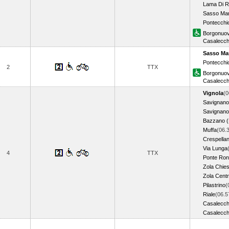
Lama Di 
Sasso Mar
Pontecchi
Borgonuo
Casalecch
Sasso Ma
Pontecchi
2
TTX
Borgonuo
Casalecch
Vignola
(0
Savignano
Savignano
Bazzano (
Muffa
(06.
Crespella
Via Lunga
4
TTX
Ponte Ro
Zola Chie
Zola Cent
Pilastrino
(
Riale
(06.5
Casalecch
Casalecch