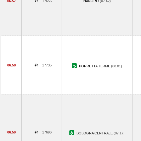
06.57
17656
PIANORO
(07.42)
06.58
17735
PORRETTA TERME
(08.01)
06.59
17696
BOLOGNA CENTRALE
(07.17)