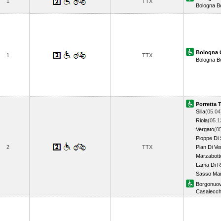
1
TTX
Bologna B
Bologna 
1
TTX
Bologna B
Porretta 
Silla
(05.04
Riola
(05.1
Vergato
(0
Pioppe Di 
2
TTX
Pian Di Ve
Marzabott
Lama Di 
Sasso Mar
Borgonuo
Casalecch