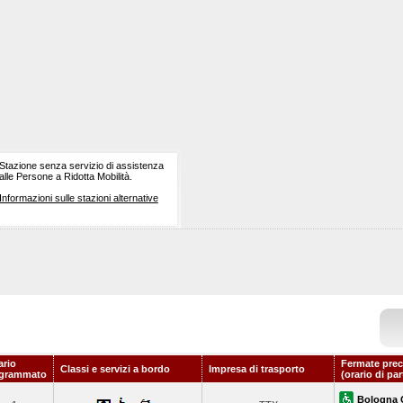
Stazione senza servizio di assistenza
alle Persone a Ridotta Mobilità.
Informazioni sulle stazioni alternative
ario
Fermate prec
Classi e servizi a bordo
Impresa di trasporto
grammato
(orario di pa
Bologna 