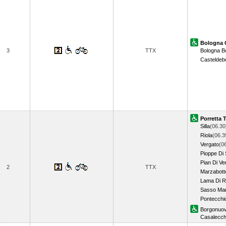
Bologna 
3
TTX
Bologna B
Casteldeb
Porretta 
Silla
(06.30
Riola
(06.3
Vergato
(0
Pioppe Di 
Pian Di Ve
2
TTX
Marzabott
Lama Di 
Sasso Mar
Pontecchi
Borgonuo
Casalecch