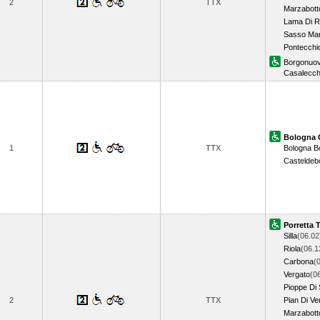
2
TTX
Marzabott
Lama Di 
Sasso Mar
Pontecchi
Borgonuo
Casalecch
Bologna 
1
TTX
Bologna B
Casteldeb
Porretta 
Silla
(06.02
Riola
(06.1
Carbona
(
Vergato
(0
Pioppe Di 
2
TTX
Pian Di Ve
Marzabott