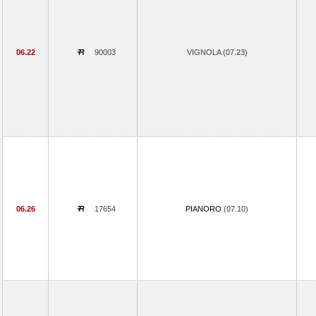
06.22
90003
VIGNOLA (07.23)
06.26
17654
PIANORO
(07.10)