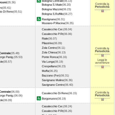
Bologna Centrale
(06.13)
rconi
(05.36)
Controlla la
Bologna S.Vitale
(06.20)
Periodicità
vo
(05.41)
Bologna Mazzini
(06.23)
io Di Reno
(05.51)
Bologna S.Ruffillo
(06.27)
Rastignano
(06.31)
Musiano-P.Macina
(06.35)
Casalecchio Cer.
(06.04)
Casalecchio P.Rt
(06.06)
Riale
(06.07)
Pilastrino
(06.09)
Zola Centro
(06.11)
Controlla la
Periodicità
Zola Chiesa
(06.13)
Centrale
(05.48)
orgo Panig.
(05.53)
Ponte Ronca
(06.16)
Leggi le
ole
(05.57)
Via Lunga
(06.19)
avvertenze
Crespellano
(06.23)
Muffa
(06.25)
Bazzano (Fer)
(06.31)
Savignano Mulino
(06.36)
Savignano Centro
(06.40)
Centrale
(06.00)
Controlla la
Casalecchio Di Reno
(06.15)
Periodicità
orgo Panig.
(06.06)
Borgonuovo
(06.19)
ole
(06.09)
Casalecchio Cer.
(06.24)
Casalecchio P.Rt
(06.26)