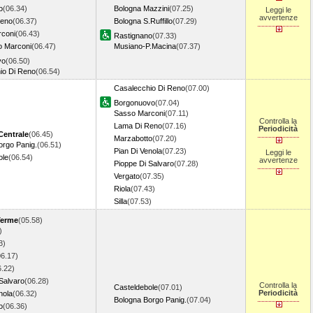
o
(06.34)
Bologna Mazzini
(07.25)
Leggi le
avvertenze
Reno
(06.37)
Bologna S.Ruffillo
(07.29)
coni
(06.43)
Rastignano
(07.33)
o Marconi
(06.47)
Musiano-P.Macina
(07.37)
vo
(06.50)
io Di Reno
(06.54)
Casalecchio Di Reno
(07.00)
Borgonuovo
(07.04)
Sasso Marconi
(07.11)
Controlla la
Lama Di Reno
(07.16)
Periodicità
Centrale
(06.45)
Marzabotto
(07.20)
orgo Panig.
(06.51)
Pian Di Venola
(07.23)
Leggi le
ole
(06.54)
avvertenze
Pioppe Di Salvaro
(07.28)
Vergato
(07.35)
Riola
(07.43)
Silla
(07.53)
Terme
(05.58)
)
3)
06.17)
6.22)
Salvaro
(06.28)
Controlla la
Casteldebole
(07.01)
Periodicità
nola
(06.32)
Bologna Borgo Panig.
(07.04)
o
(06.36)