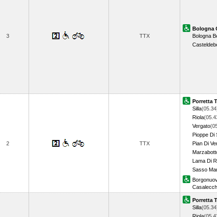
Bologna 
3
TTX
Bologna B
Casteldeb
Porretta 
Silla
(05.34
Riola
(05.4
Vergato
(0
Pioppe Di 
2
TTX
Pian Di Ve
Marzabott
Lama Di 
Sasso Mar
Borgonuo
Casalecch
Porretta 
Silla
(05.34
Riola
(05.4