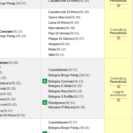
Casalecchio Di Reno
(05.14)
Periodicità
orgo Panig.
(05.07)
Casalecchio Di Reno
(05.29)
Sasso Marconi
(05.38)
Lama Di Reno
(05.45)
Marzabotto
(05.48)
Controlla la
Centrale
(05.15)
Periodicità
Pian Di Venola
(05.51)
orgo Panig.
(05.22)
Pioppe Di Salvaro
(05.57)
Vergato
(06.04)
Riola
(06.12)
Silla
(06.21)
Terme
(05.00)
)
Casteldebole
(05.57)
2)
Bologna Borgo Panig.
(06.01)
5.20)
Controlla la
Bologna Centrale
(06.13)
Periodicità
Salvaro
(05.25)
Bologna S.Vitale
(06.20)
nola
(05.29)
Bologna Mazzini
(06.23)
Leggi le
o
(05.32)
avvertenze
Bologna S.Ruffillo
(06.27)
Reno
(05.35)
Rastignano
(06.31)
coni
(05.42)
Musiano-P.Macina
(06.35)
vo
(05.47)
io Di Reno
(05.51)
Casteldebole
(05.57)
Bologna Borgo Panig.
(06.01)