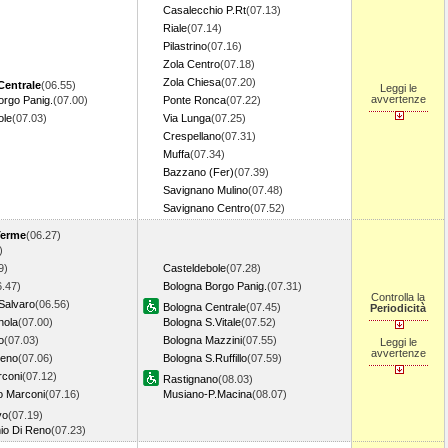
Casalecchio P.Rt
(07.13)
Riale
(07.14)
Pilastrino
(07.16)
Zola Centro
(07.18)
Zola Chiesa
(07.20)
Centrale
(06.55)
Leggi le
avvertenze
orgo Panig.
(07.00)
Ponte Ronca
(07.22)
ole
(07.03)
Via Lunga
(07.25)
Crespellano
(07.31)
Muffa
(07.34)
Bazzano (Fer)
(07.39)
Savignano Mulino
(07.48)
Savignano Centro
(07.52)
Terme
(06.27)
)
9)
Casteldebole
(07.28)
6.47)
Bologna Borgo Panig.
(07.31)
Controlla la
Salvaro
(06.56)
Bologna Centrale
(07.45)
Periodicità
nola
(07.00)
Bologna S.Vitale
(07.52)
o
(07.03)
Bologna Mazzini
(07.55)
Leggi le
avvertenze
Reno
(07.06)
Bologna S.Ruffillo
(07.59)
coni
(07.12)
Rastignano
(08.03)
o Marconi
(07.16)
Musiano-P.Macina
(08.07)
vo
(07.19)
io Di Reno
(07.23)