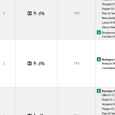
Vergato
(0
Pioppe Di 
2
TTX
Pian Di Ve
Marzabott
Lama Di 
Sasso Mar
Borgonuo
Casalecch
Bologna 
1
TTX
Bologna B
Casteldeb
Porretta 
Silla
(06.02
Riola
(06.1
Vergato
(0
Pioppe Di 
Pian Di Ve