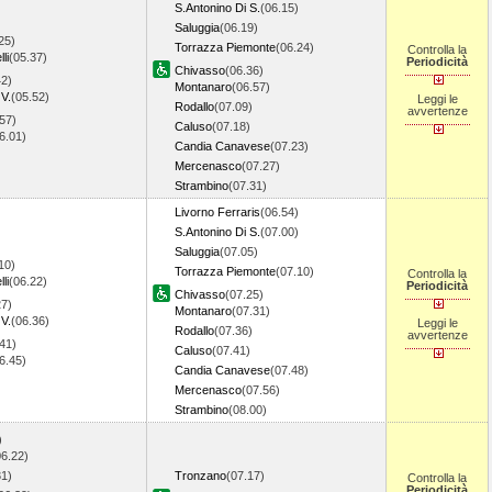
S.Antonino Di S.
(06.15)
Saluggia
(06.19)
25)
Torrazza Piemonte
(06.24)
Controlla la
li
(05.37)
Periodicità
Chivasso
(06.36)
42)
Montanaro
(06.57)
V.
(05.52)
Leggi le
Rodallo
(07.09)
avvertenze
57)
Caluso
(07.18)
06.01)
Candia Canavese
(07.23)
Mercenasco
(07.27)
Strambino
(07.31)
Livorno Ferraris
(06.54)
S.Antonino Di S.
(07.00)
Saluggia
(07.05)
10)
Torrazza Piemonte
(07.10)
Controlla la
li
(06.22)
Periodicità
Chivasso
(07.25)
27)
Montanaro
(07.31)
V.
(06.36)
Leggi le
Rodallo
(07.36)
avvertenze
41)
Caluso
(07.41)
06.45)
Candia Canavese
(07.48)
Mercenasco
(07.56)
Strambino
(08.00)
)
06.22)
31)
Tronzano
(07.17)
Controlla la
Periodicità