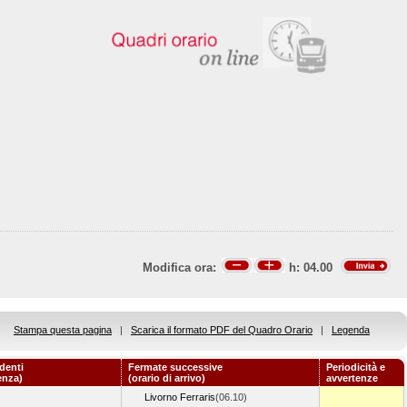
Modifica ora:
h:
04.00
Stampa questa pagina
|
Scarica il formato PDF del Quadro Orario
|
Legenda
denti
Fermate successive
Periodicità e
enza)
(orario di arrivo)
avvertenze
Livorno Ferraris
(06.10)