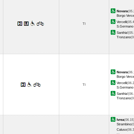
Novara
(05.
Borgo Vercel
Vercelli
(05.
TI
S.Germano 
Santhia'
(05.
Tronzano
(
Novara
(06.
Borgo Vercel
Vercelli
(06.
TI
S.Germano 
Santhia'
(06.
Tronzano
(
Ivrea
(06.15
Strambino
(
Caluso
(06.