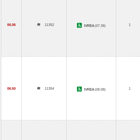
06.06
11352
1
IVREA
(07.39)
06.50
11354
1
IVREA
(08.08)