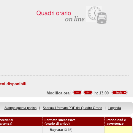
eni disponibili.
Modifica ora:
h:
13.00
Stampa questa pagina
|
Scarica il formato PDF del Quadro Orario
|
Legenda
ecedenti
Fermate successive
Periodicità e
partenza)
(orario di arrivo)
avvertenze
Bagnara
(13.15)