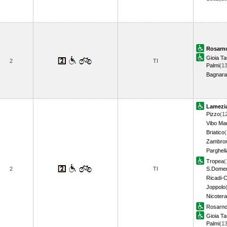
Rosarn
Gioia Ta
2
TI
Palmi
(13
Bagnara
Lamezi
Pizzo
(1
Vibo Ma
Briatico
(
Zambro
Pargheli
Tropea
(
2
TI
S.Dome
Ricadi-
Joppolo
Nicotera
Rosarn
Gioia Ta
Palmi
(13