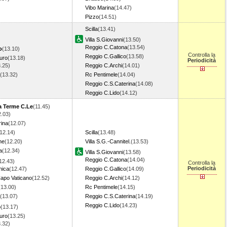
Vibo Marina
(14.47)
Pizzo
(14.51)
Scilla
(13.41)
Villa S.Giovanni
(13.50)
Reggio C.Catona
(13.54)
o
(13.10)
Controlla la
Reggio C.Gallico
(13.58)
uro
(13.18)
Periodicità
.25)
Reggio C.Archi
(14.01)
(13.32)
Rc Pentimele
(14.04)
Reggio C.S.Caterina
(14.08)
Reggio C.Lido
(14.12)
a Terme C.Le
(11.45)
2.03)
rina
(12.07)
12.14)
Scilla
(13.48)
ne
(12.20)
Villa S.G.-Cannitel.
(13.53)
a
(12.34)
Villa S.Giovanni
(13.58)
Reggio C.Catona
(14.04)
12.43)
Controlla la
Periodicità
nica
(12.47)
Reggio C.Gallico
(14.09)
Capo Vaticano
(12.52)
Reggio C.Archi
(14.12)
(13.00)
Rc Pentimele
(14.15)
(13.07)
Reggio C.S.Caterina
(14.19)
Reggio C.Lido
(14.23)
o
(13.17)
uro
(13.25)
.32)