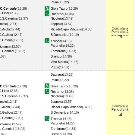
Palmi
(13.22)
C.Centrale
(12.28)
Gioia Tauro
(13.29)
C.Lido
(12.33)
Rosarno
(13.38)
C.S.Caterina
(12.37)
Nicotera
(13.49)
imele
(12.41)
Joppolo
(13.57)
Controlla la
C.Archi
(12.44)
Ricadi-Capo Vaticano
(14.05)
Periodicità
.Gallico
(12.47)
S.Domenica
(14.10)
C.Catona
(12.51)
Tropea
(14.15)
Parghelia
(14.22)
Giovanni
(12.57)
.-Cannitel.
(13.02)
Zambrone
(14.33)
3.07)
Briatico
(14.39)
Vibo Marina
(14.47)
Pizzo
(14.51)
Bagnara
(13.15)
Palmi
(13.22)
C.Centrale
(12.28)
Gioia Tauro
(13.29)
C.Lido
(12.33)
Rosarno
(13.38)
C.S.Caterina
(12.37)
Nicotera
(13.49)
imele
(12.41)
Joppolo
(13.57)
Controlla la
C.Archi
(12.44)
Ricadi-Capo Vaticano
(14.05)
Periodicità
.Gallico
(12.47)
S.Domenica
(14.10)
C.Catona
(12.51)
Tropea
(14.15)
Parghelia
(14.22)
Giovanni
(12.57)
.-Cannitel.
(13.02)
Zambrone
(14.33)
3.07)
Briatico
(14.39)