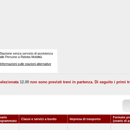
Stazione senza servizio di assistenza
alle Persone a Ridotta Mobilità.
Informazioni sulle stazioni alternative
selezionata
12.00
non sono previsti treni in partenza. Di seguito i primi tr
nario
Fermate pr
Classi e servizi a bordo
Impresa di trasporto
ogrammato
(orario di 