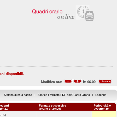
eni disponibili.
Modifica ora:
h:
06.00
Stampa questa pagina
|
Scarica il formato PDF del Quadro Orario
|
Legenda
edenti
Fermate successive
Periodicità e
rtenza)
(orario di arrivo)
avvertenze
5.06)