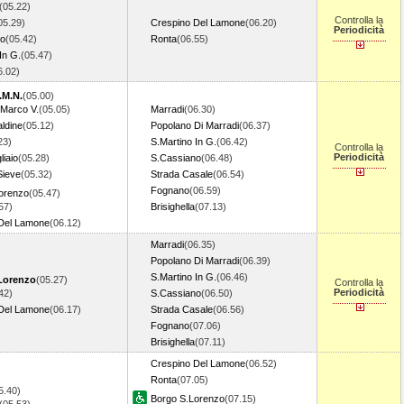
(05.22)
Controlla la
05.29)
Crespino Del Lamone
(06.20)
Periodicità
no
(05.42)
Ronta
(06.55)
In G.
(05.47)
6.02)
.M.N.
(05.00)
.Marco V.
(05.05)
Marradi
(06.30)
ldine
(05.12)
Popolano Di Marradi
(06.37)
23)
S.Martino In G.
(06.42)
Controlla la
Periodicità
iaio
(05.28)
S.Cassiano
(06.48)
Sieve
(05.32)
Strada Casale
(06.54)
Fognano
(06.59)
orenzo
(05.47)
57)
Brisighella
(07.13)
Del Lamone
(06.12)
Marradi
(06.35)
Popolano Di Marradi
(06.39)
S.Martino In G.
(06.46)
Lorenzo
(05.27)
Controlla la
Periodicità
42)
S.Cassiano
(06.50)
Del Lamone
(06.17)
Strada Casale
(06.56)
Fognano
(07.06)
Brisighella
(07.11)
Crespino Del Lamone
(06.52)
Ronta
(07.05)
5.40)
Borgo S.Lorenzo
(07.15)