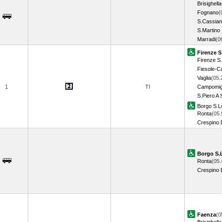
Brisighella
Fognano
(
S.Cassia
S.Martino 
Marradi
(0
Firenze S
Firenze S
Fiesole-Ca
Vaglia
(05.
1
TI
Campomigl
S.Piero A 
Borgo S.L
Ronta
(05.
Crespino 
Borgo S.
Ronta
(05.
Crespino 
Faenza
(0