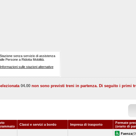
Stazione senza servizio di assistenza
alle Persone a Ridotta Mobilità.
Informazioni sulle stazioni alternative
selezionata
04.00
non sono previsti treni in partenza. Di seguito i primi tr
rio
Fermate prec
Classi e servizi a bordo
Impresa di trasporto
grammato
(orario di pa
Faenza
(0