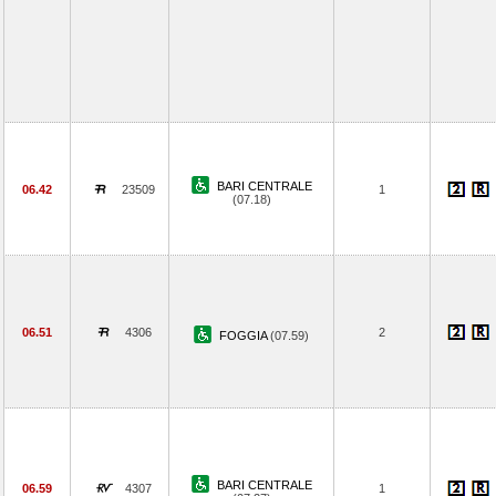
BARI CENTRALE
06.42
23509
1
(07.18)
06.51
4306
2
FOGGIA
(07.59)
BARI CENTRALE
06.59
4307
1