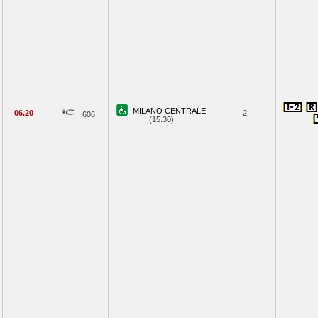
MILANO CENTRALE
06.20
2
606
(15.30)