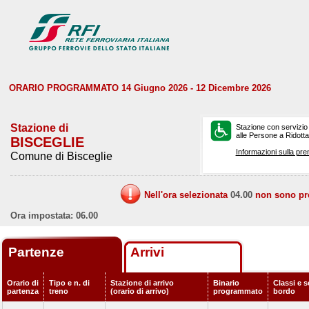
ORARIO PROGRAMMATO 14 Giugno 2026 - 12 Dicembre 2026
Stazione di
Stazione con servizio
alle Persone a Ridotta 
BISCEGLIE
Informazioni sulla pre
Comune di Bisceglie
Nell'ora selezionata
04.00
non sono prev
Ora impostata: 06.00
Partenze
Arrivi
Orario di
Tipo e n. di
Stazione di arrivo
Binario
Classi e s
partenza
treno
(orario di arrivo)
programmato
bordo