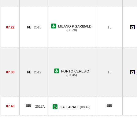
MILANO P.GARIBALDI
07.22
2515
1 .
(08.28)
PORTO CERESIO
07.38
2512
1 .
(07.45)
07.40
2517A
GALLARATE
(08.42)