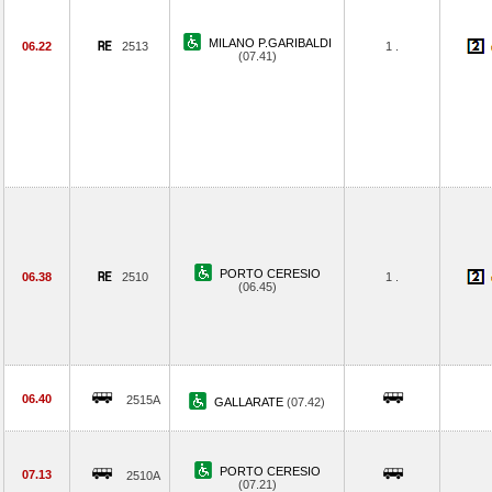
MILANO P.GARIBALDI
06.22
2513
1 .
(07.41)
PORTO CERESIO
06.38
2510
1 .
(06.45)
06.40
2515A
GALLARATE
(07.42)
PORTO CERESIO
07.13
2510A
(07.21)