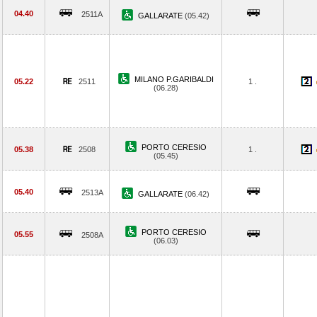
04.40
2511A
GALLARATE
(05.42)
MILANO P.GARIBALDI
05.22
2511
1 .
(06.28)
PORTO CERESIO
05.38
2508
1 .
(05.45)
05.40
2513A
GALLARATE
(06.42)
PORTO CERESIO
05.55
2508A
(06.03)