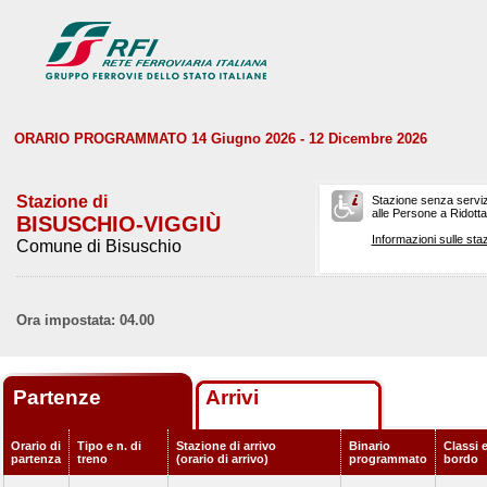
ORARIO PROGRAMMATO 14 Giugno 2026 - 12 Dicembre 2026
Stazione di
Stazione senza serviz
alle Persone a Ridotta 
BISUSCHIO-VIGGIÙ
Informazioni sulle staz
Comune di Bisuschio
Ora impostata: 04.00
Partenze
Arrivi
Orario di
Tipo e n. di
Stazione di arrivo
Binario
Classi e
partenza
treno
(orario di arrivo)
programmato
bordo