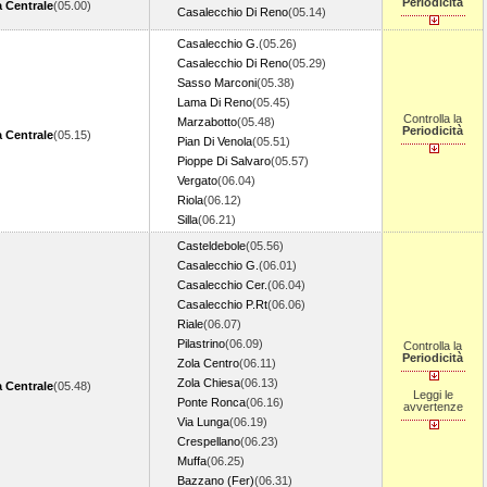
Periodicità
 Centrale
(05.00)
Casalecchio Di Reno
(05.14)
Casalecchio G.
(05.26)
Casalecchio Di Reno
(05.29)
Sasso Marconi
(05.38)
Lama Di Reno
(05.45)
Controlla la
Marzabotto
(05.48)
Periodicità
 Centrale
(05.15)
Pian Di Venola
(05.51)
Pioppe Di Salvaro
(05.57)
Vergato
(06.04)
Riola
(06.12)
Silla
(06.21)
Casteldebole
(05.56)
Casalecchio G.
(06.01)
Casalecchio Cer.
(06.04)
Casalecchio P.Rt
(06.06)
Riale
(06.07)
Pilastrino
(06.09)
Controlla la
Periodicità
Zola Centro
(06.11)
Zola Chiesa
(06.13)
 Centrale
(05.48)
Leggi le
Ponte Ronca
(06.16)
avvertenze
Via Lunga
(06.19)
Crespellano
(06.23)
Muffa
(06.25)
Bazzano (Fer)
(06.31)