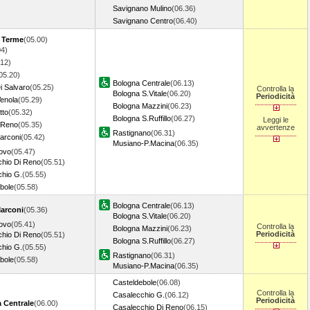
Savignano Mulino
(06.36)
Savignano Centro
(06.40)
a Terme
(05.00)
04)
.12)
05.20)
Bologna Centrale
(06.13)
i Salvaro
(05.25)
Controlla la
Bologna S.Vitale
(06.20)
Periodicità
Venola
(05.29)
Bologna Mazzini
(06.23)
tto
(05.32)
Bologna S.Ruffillo
(06.27)
Leggi le
 Reno
(05.35)
avvertenze
Rastignano
(06.31)
arconi
(05.42)
Musiano-P.Macina
(06.35)
ovo
(05.47)
hio Di Reno
(05.51)
hio G.
(05.55)
bole
(05.58)
Bologna Centrale
(06.13)
arconi
(05.36)
Bologna S.Vitale
(06.20)
ovo
(05.41)
Controlla la
Bologna Mazzini
(06.23)
Periodicità
hio Di Reno
(05.51)
Bologna S.Ruffillo
(06.27)
hio G.
(05.55)
Rastignano
(06.31)
bole
(05.58)
Musiano-P.Macina
(06.35)
Casteldebole
(06.08)
Controlla la
Casalecchio G.
(06.12)
Periodicità
 Centrale
(06.00)
Casalecchio Di Reno
(06.15)