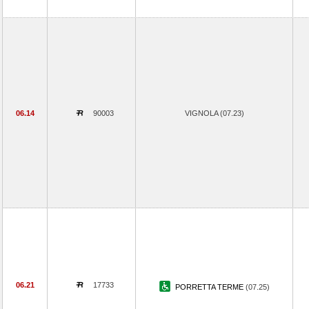
06.14
90003
VIGNOLA (07.23)
06.21
17733
PORRETTA TERME
(07.25)