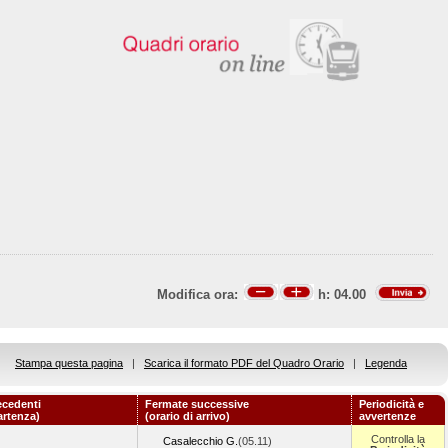
Modifica ora:
h:
04.00
Stampa questa pagina
|
Scarica il formato PDF del Quadro Orario
|
Legenda
ecedenti
Fermate successive
Periodicità e
artenza)
(orario di arrivo)
avvertenze
Controlla la
Casalecchio G.
(05.11)