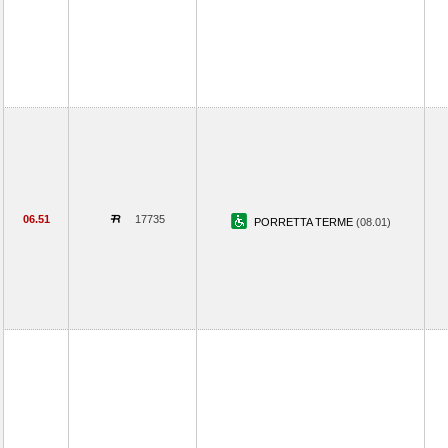
06.51
17735
PORRETTA TERME
(08.01)