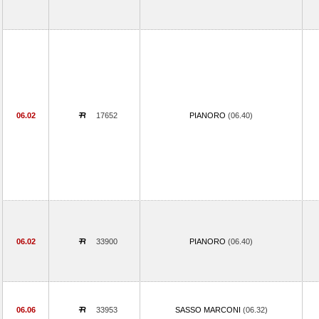
06.02
17652
PIANORO
(06.40)
06.02
33900
PIANORO
(06.40)
06.06
33953
SASSO MARCONI
(06.32)