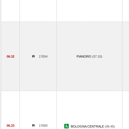
06.32
17654
PIANORO
(07.10)
06.33
17650
BOLOGNA CENTRALE
(06.45)