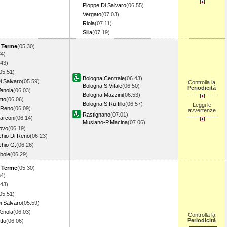
Pioppe Di Salvaro
(06.55)
Vergato
(07.03)
Riola
(07.11)
Silla
(07.19)
a Terme
(05.30)
34)
.43)
05.51)
Bologna Centrale
(06.43)
i Salvaro
(05.59)
Controlla la
Bologna S.Vitale
(06.50)
Periodicità
Venola
(06.03)
Bologna Mazzini
(06.53)
tto
(06.06)
Bologna S.Ruffillo
(06.57)
Leggi le
 Reno
(06.09)
avvertenze
Rastignano
(07.01)
arconi
(06.14)
Musiano-P.Macina
(07.06)
ovo
(06.19)
hio Di Reno
(06.23)
hio G.
(06.26)
bole
(06.29)
a Terme
(05.30)
34)
.43)
05.51)
i Salvaro
(05.59)
Venola
(06.03)
Controlla la
Periodicità
tto
(06.06)