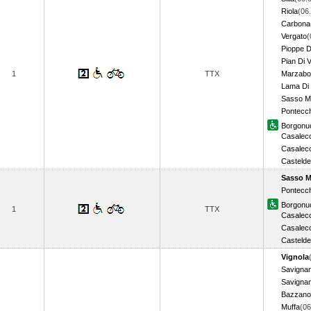
Riola
(06
Carbona
Vergato
(
Pioppe D
Pian Di 
1
TTX
Marzabo
Lama Di
Sasso M
Pontecch
Borgonu
Casalecc
Casalecc
Castelde
Sasso M
Pontecch
Borgonu
1
TTX
Casalecc
Casalecc
Castelde
Vignola
Savigna
Savignan
Bazzano
Muffa
(06