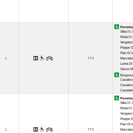
Porrett
Silla
(05.
Riola
(05
Vergato
(
Pioppe D
Pian Di 
1
TTX
Marzabo
Lama Di
Sasso M
Borgonu
Casalecc
Casalecc
Castelde
Porrett
Silla
(05.
Riola
(05
Vergato
(
Pioppe D
Pian Di 
1
TTX
Marzabo