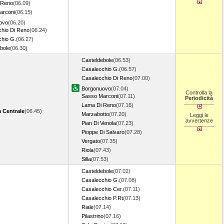
 Reno
(06.09)
arconi
(06.15)
ovo
(06.20)
hio Di Reno
(06.24)
hio G.
(06.27)
bole
(06.30)
Casteldebole
(06.53)
Casalecchio G.
(06.57)
Casalecchio Di Reno
(07.00)
Borgonuovo
(07.04)
Controlla la
Sasso Marconi
(07.11)
Periodicità
Lama Di Reno
(07.16)
 Centrale
(06.45)
Marzabotto
(07.20)
Leggi le
avvertenze
Pian Di Venola
(07.23)
Pioppe Di Salvaro
(07.28)
Vergato
(07.35)
Riola
(07.43)
Silla
(07.53)
Casteldebole
(07.02)
Casalecchio G.
(07.08)
Casalecchio Cer.
(07.11)
Casalecchio P.Rt
(07.13)
Riale
(07.14)
Pilastrino
(07.16)