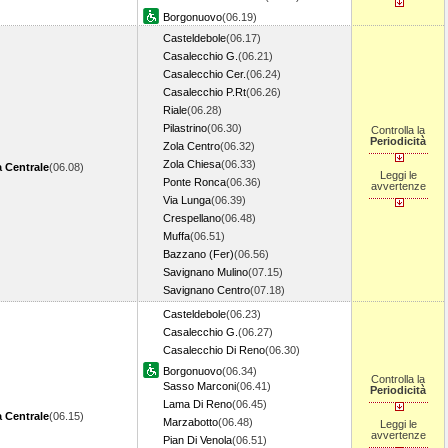
Borgonuovo
(06.19)
Casteldebole
(06.17)
Casalecchio G.
(06.21)
Casalecchio Cer.
(06.24)
Casalecchio P.Rt
(06.26)
Riale
(06.28)
Pilastrino
(06.30)
Controlla la
Periodicità
Zola Centro
(06.32)
Zola Chiesa
(06.33)
 Centrale
(06.08)
Leggi le
Ponte Ronca
(06.36)
avvertenze
Via Lunga
(06.39)
Crespellano
(06.48)
Muffa
(06.51)
Bazzano (Fer)
(06.56)
Savignano Mulino
(07.15)
Savignano Centro
(07.18)
Casteldebole
(06.23)
Casalecchio G.
(06.27)
Casalecchio Di Reno
(06.30)
Borgonuovo
(06.34)
Controlla la
Sasso Marconi
(06.41)
Periodicità
Lama Di Reno
(06.45)
 Centrale
(06.15)
Marzabotto
(06.48)
Leggi le
avvertenze
Pian Di Venola
(06.51)