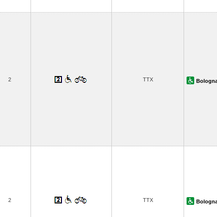
2
TTX
Bologna
2
TTX
Bologna