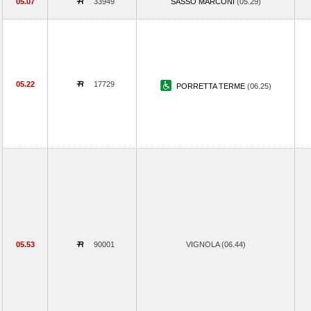
05.07
33949
SASSO MARCONI
(05.29)
05.22
17729
PORRETTA TERME
(06.25)
05.53
90001
VIGNOLA (06.44)