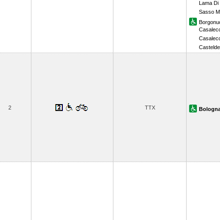
Lama Di
Sasso M
Borgonu
Casalecc
Casalecc
Castelde
2
TTX
Bologna