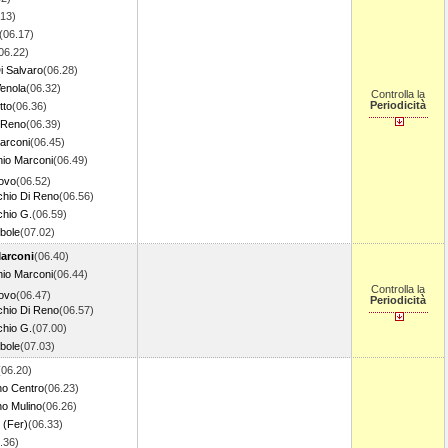
.13)
(06.17)
06.22)
i Salvaro
(06.28)
Venola
(06.32)
Controlla la
Periodicità
tto
(06.36)
 Reno
(06.39)
arconi
(06.45)
io Marconi
(06.49)
ovo
(06.52)
hio Di Reno
(06.56)
hio G.
(06.59)
bole
(07.02)
arconi
(06.40)
io Marconi
(06.44)
Controlla la
ovo
(06.47)
Periodicità
hio Di Reno
(06.57)
hio G.
(07.00)
bole
(07.03)
(06.20)
no Centro
(06.23)
o Mulino
(06.26)
 (Fer)
(06.33)
.36)