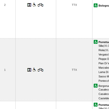
2
TTX
Bologna
Porrett
Silla
(06.
Riola
(06
Vergato
(
Pioppe D
Pian Di 
Marzabo
1
TTX
Lama Di
Sasso M
Pontecch
Borgonu
Casalecc
Casalecc
Castelde
Porrett
Silla
(06.