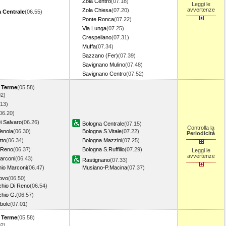
Zola Centro
(07.18)
Leggi le
avvertenze
Zola Chiesa
(07.20)
 Centrale
(06.55)
Ponte Ronca
(07.22)
Via Lunga
(07.25)
Crespellano
(07.31)
Muffa
(07.34)
Bazzano (Fer)
(07.39)
Savignano Mulino
(07.48)
Savignano Centro
(07.52)
a Terme
(05.58)
02)
.13)
06.20)
i Salvaro
(06.26)
Bologna Centrale
(07.15)
Controlla la
Venola
(06.30)
Bologna S.Vitale
(07.22)
Periodicità
tto
(06.34)
Bologna Mazzini
(07.25)
 Reno
(06.37)
Bologna S.Ruffillo
(07.29)
Leggi le
avvertenze
arconi
(06.43)
Rastignano
(07.33)
io Marconi
(06.47)
Musiano-P.Macina
(07.37)
ovo
(06.50)
hio Di Reno
(06.54)
hio G.
(06.57)
bole
(07.01)
a Terme
(05.58)
02)