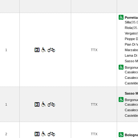
Porrett
Silla
(05.
Riola
(05
Vergato
(
Pioppe D
Pian Di 
1
TTX
Marzabo
Lama Di
Sasso M
Borgonu
Casalecc
Casalecc
Castelde
Sasso M
Borgonu
1
TTX
Casalecc
Casalecc
Castelde
2
TTX
Bologna