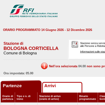
ORARIO PROGRAMMATO 14 Giugno 2026 - 12 Dicembre 2026
Stazione di
Stazione senza serviz
alle Persone a Ridotta 
BOLOGNA CORTICELLA
Informazioni sulle staz
Comune di Bologna
Nell'ora selezionata
04.00
non sono prev
Ora impostata: 05.00
Partenze
Arrivi
Orario di
Tipo e n. di
Stazione di arrivo
Binario
Clas
partenza
treno
(orario di arrivo)
programmato
bor