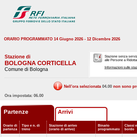
ORARIO PROGRAMMATO 14 Giugno 2026 - 12 Dicembre 2026
Stazione di
Stazione senza serviz
alle Persone a Ridotta 
BOLOGNA CORTICELLA
Informazioni sulle staz
Comune di Bologna
Nell'ora selezionata
04.00
non sono prev
Ora impostata: 06.00
Partenze
Arrivi
Orario di
Tipo e n. di
Stazione di arrivo
Binario
Classi e
partenza
treno
(orario di arrivo)
programmato
bordo