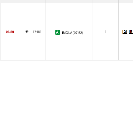
06.59
17481
1
IMOLA
(07.52)