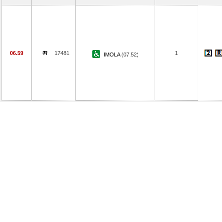
06.59
17481
1
IMOLA
(07.52)