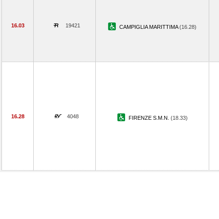
16.03
19421
CAMPIGLIA MARITTIMA
(16.28)
16.28
4048
FIRENZE S.M.N.
(18.33)