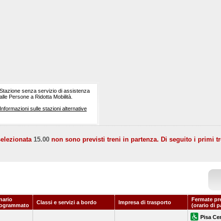
Stazione senza servizio di assistenza
alle Persone a Ridotta Mobilità.
Informazioni sulle stazioni alternative
selezionata
15.00
non sono previsti treni in partenza. Di seguito i primi tr
nario
Fermate pr
Classi e servizi a bordo
Impresa di trasporto
rogrammato
(orario di 
Pisa Ce