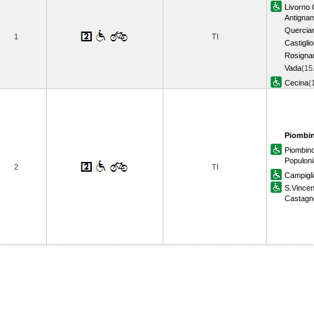
Livorno 
Antigna
Quercian
1
TI
Castiglio
Rosigna
Vada
(15
Cecina
(
Piombin
Piombin
Populoni
2
TI
Campigli
S.Vince
Castagn