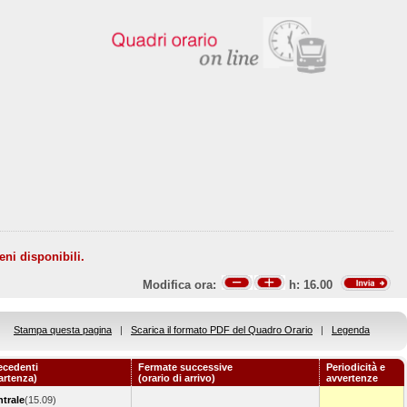
eni disponibili.
Modifica ora:
h:
16.00
Stampa questa pagina
|
Scarica il formato PDF del Quadro Orario
|
Legenda
ecedenti
Fermate successive
Periodicità e
partenza)
(orario di arrivo)
avvertenze
ntrale
(15.09)