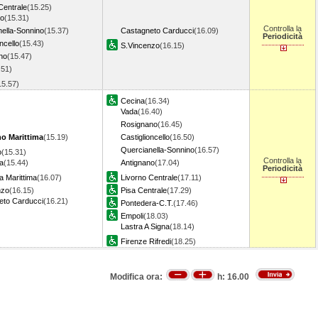
Centrale
(15.25)
no
(15.31)
Controlla la
ella-Sonnino
(15.37)
Castagneto Carducci
(16.09)
Periodicità
ncello
(15.43)
S.Vincenzo
(16.15)
no
(15.47)
.51)
15.57)
Cecina
(16.34)
Vada
(16.40)
Rosignano
(16.45)
o Marittima
(15.19)
Castiglioncello
(16.50)
Quercianella-Sonnino
(16.57)
o
(15.31)
Controlla la
a
(15.44)
Antignano
(17.04)
Periodicità
a Marittima
(16.07)
Livorno Centrale
(17.11)
nzo
(16.15)
Pisa Centrale
(17.29)
eto Carducci
(16.21)
Pontedera-C.T.
(17.46)
Empoli
(18.03)
Lastra A Signa
(18.14)
Firenze Rifredi
(18.25)
Modifica ora:
h:
16.00