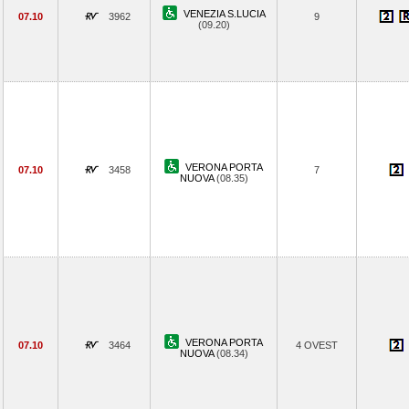
VENEZIA S.LUCIA
07.10
3962
9
(09.20)
VERONA PORTA
07.10
3458
7
NUOVA
(08.35)
VERONA PORTA
07.10
3464
4 OVEST
NUOVA
(08.34)