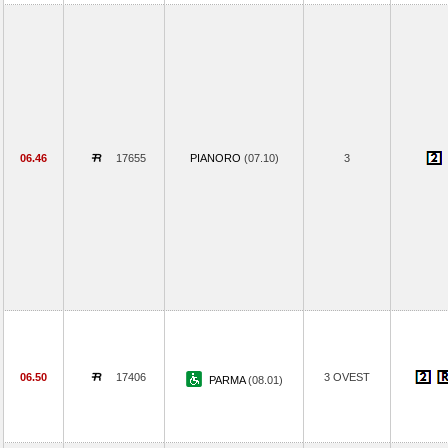
06.46
17655
PIANORO
(07.10)
3
06.50
17406
3 OVEST
PARMA
(08.01)