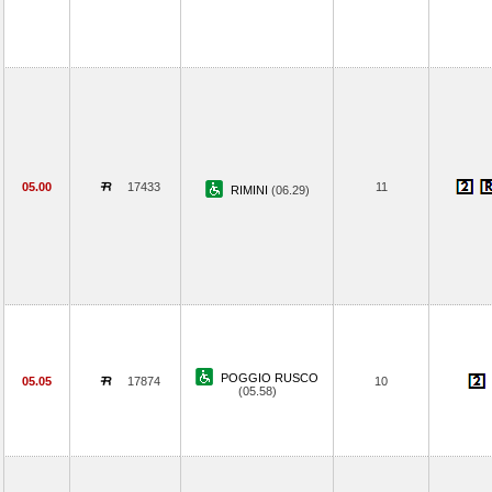
05.00
17433
11
RIMINI
(06.29)
POGGIO RUSCO
05.05
17874
10
(05.58)