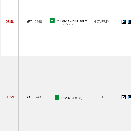
MILANO CENTRALE
06.58
2460
4 OVEST*
(09.45)
06.59
17437
11
RIMINI
(08.33)