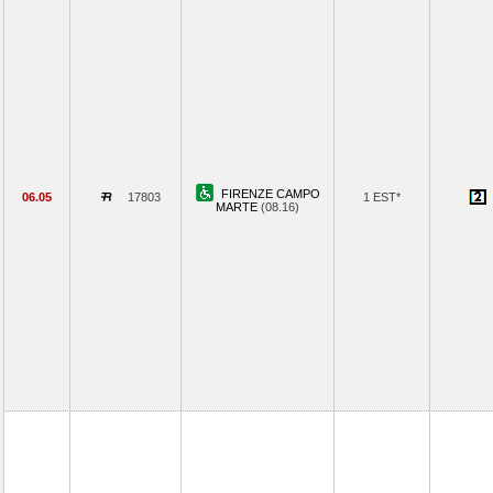
FIRENZE CAMPO
06.05
17803
1 EST*
MARTE
(08.16)