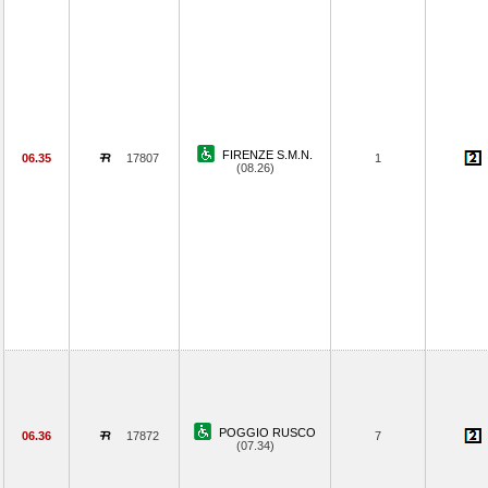
FIRENZE S.M.N.
06.35
17807
1
(08.26)
POGGIO RUSCO
06.36
17872
7
(07.34)