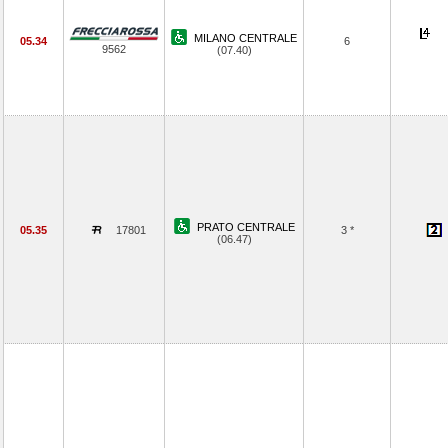
MILANO CENTRALE
05.34
6
9562
(07.40)
PRATO CENTRALE
05.35
17801
3 *
(06.47)