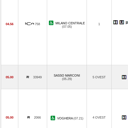
MILANO CENTRALE
04.56
758
1
(07.05)
SASSO MARCONI
05.00
33949
5 OVEST
(05.29)
05.00
2066
4 OVEST
VOGHERA
(07.21)