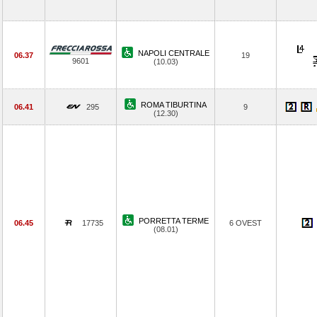
NAPOLI CENTRALE
06.37
19
9601
(10.03)
ROMA TIBURTINA
06.41
295
9
(12.30)
PORRETTA TERME
06.45
17735
6 OVEST
(08.01)