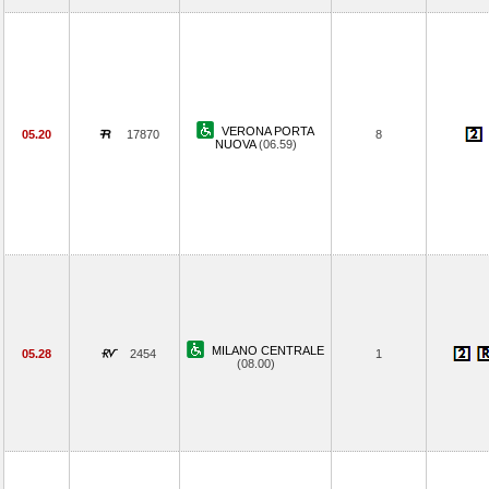
VERONA PORTA
05.20
17870
8
NUOVA
(06.59)
MILANO CENTRALE
05.28
2454
1
(08.00)