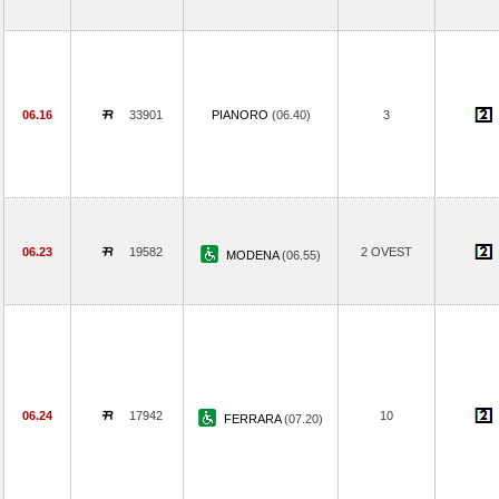
06.16
33901
PIANORO
(06.40)
3
06.23
19582
2 OVEST
MODENA
(06.55)
06.24
17942
10
FERRARA
(07.20)