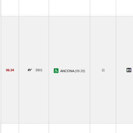
06.34
3901
11
ANCONA
(09.20)