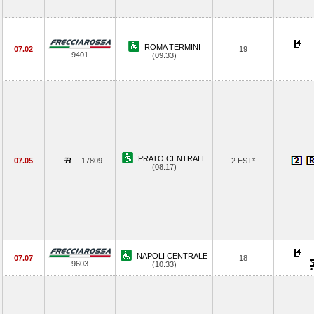
ROMA TERMINI
07.02
19
9401
(09.33)
PRATO CENTRALE
07.05
17809
2 EST*
(08.17)
NAPOLI CENTRALE
07.07
18
9603
(10.33)