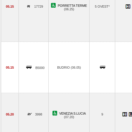
PORRETTA TERME
05.15
17729
5 OVEST*
(06.25)
05.15
BUDRIO (06.05)
B5000
VENEZIA S.LUCIA
05.20
3998
9
(07.20)