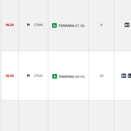
06.50
17944
8
FERRARA
(07.38)
06.50
17541
10
RAVENNA
(08.04)