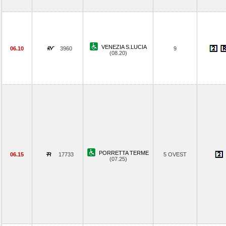
VENEZIA S.LUCIA
06.10
3960
9
(08.20)
PORRETTA TERME
06.15
17733
5 OVEST
(07.25)