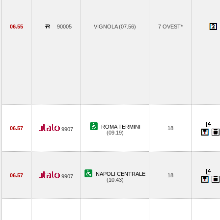
06.55
90005
VIGNOLA (07.56)
7 OVEST*
ROMA TERMINI
06.57
18
9907
(09.19)
NAPOLI CENTRALE
06.57
18
9907
(10.43)