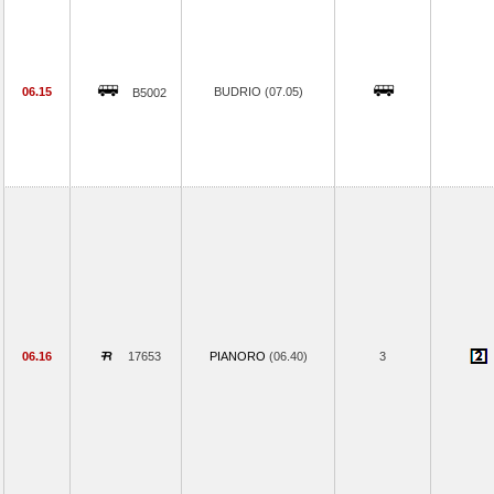
06.15
BUDRIO (07.05)
B5002
06.16
17653
PIANORO
(06.40)
3