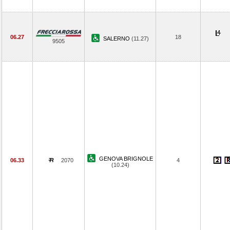
06.27
18
SALERNO
(11.27)
9505
GENOVA BRIGNOLE
06.33
2070
4
(10.24)