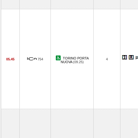
TORINO PORTA
05.45
754
4
NUOVA
(09.25)