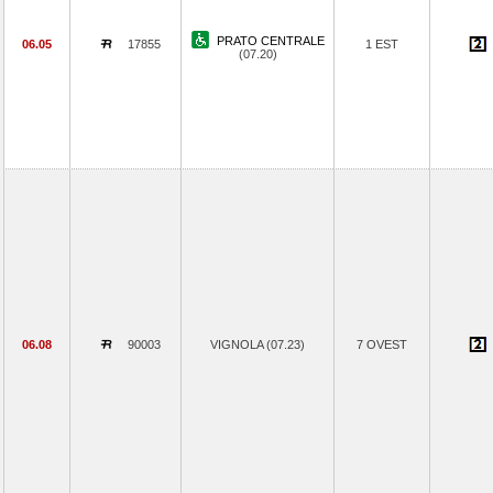
PRATO CENTRALE
06.05
17855
1 EST
(07.20)
06.08
90003
VIGNOLA (07.23)
7 OVEST