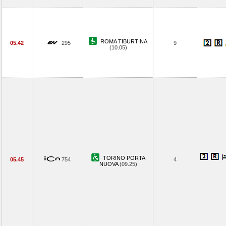
ROMA TIBURTINA
05.42
295
9
(10.05)
TORINO PORTA
05.45
754
4
NUOVA
(09.25)