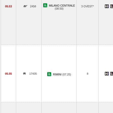
MILANO CENTRALE
05.53
2458
3 OVEST*
(08.50)
05.55
17435
8
RIMINI
(07.25)