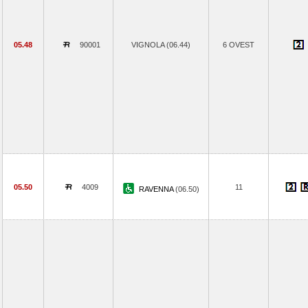
05.48
90001
VIGNOLA (06.44)
6 OVEST
05.50
4009
11
RAVENNA
(06.50)