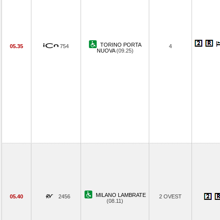
TORINO PORTA
05.35
754
4
NUOVA
(09.25)
MILANO LAMBRATE
05.40
2456
2 OVEST
(08.11)