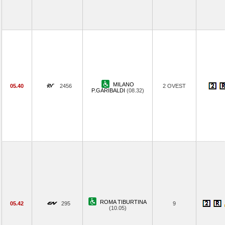
MILANO
05.40
2456
2 OVEST
P.GARIBALDI
(08.32)
ROMA TIBURTINA
05.42
295
9
(10.05)