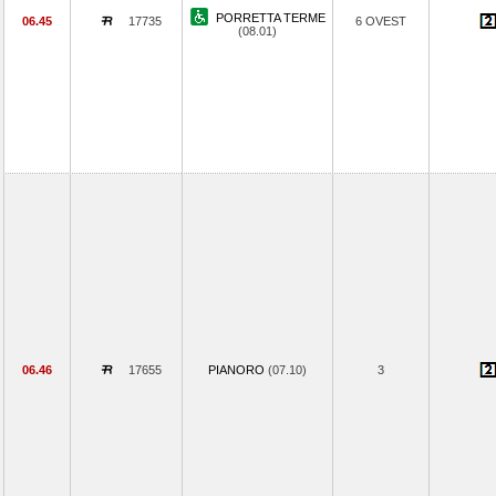
PORRETTA TERME
06.45
17735
6 OVEST
(08.01)
06.46
17655
PIANORO
(07.10)
3