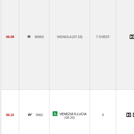
06.08
90003
VIGNOLA (07.23)
7 OVEST
VENEZIA S.LUCIA
06.10
3960
9
(08.20)