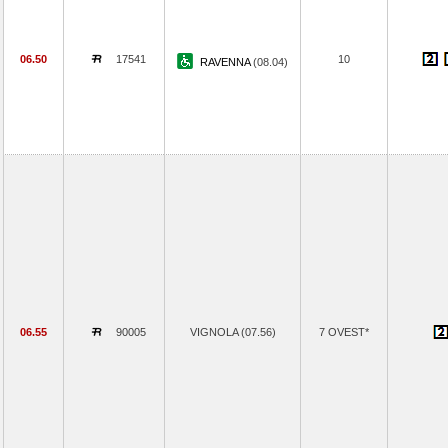
06.50
17541
10
RAVENNA
(08.04)
06.55
90005
VIGNOLA (07.56)
7 OVEST*