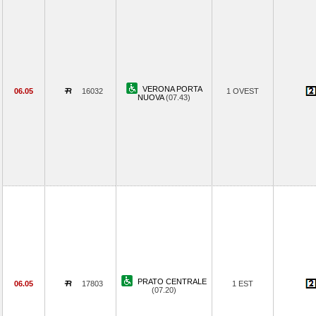
VERONA PORTA
06.05
16032
1 OVEST
NUOVA
(07.43)
PRATO CENTRALE
06.05
17803
1 EST
(07.20)