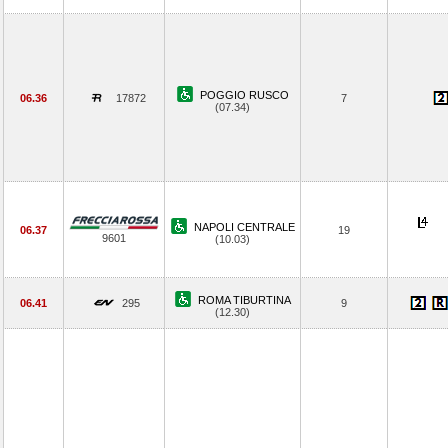
POGGIO RUSCO
06.36
17872
7
(07.34)
NAPOLI CENTRALE
06.37
19
9601
(10.03)
ROMA TIBURTINA
06.41
295
9
(12.30)