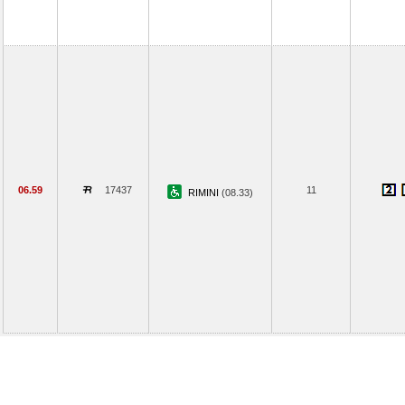
06.59
17437
11
RIMINI
(08.33)