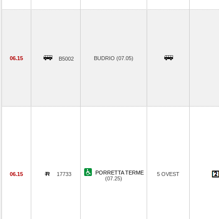
06.15
BUDRIO (07.05)
B5002
PORRETTA TERME
06.15
17733
5 OVEST
(07.25)