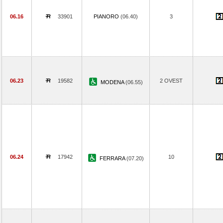
06.16
33901
PIANORO
(06.40)
3
06.23
19582
2 OVEST
MODENA
(06.55)
06.24
17942
10
FERRARA
(07.20)