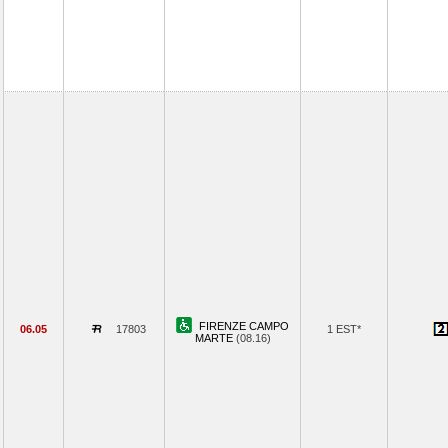
FIRENZE CAMPO
06.05
17803
1 EST*
MARTE
(08.16)