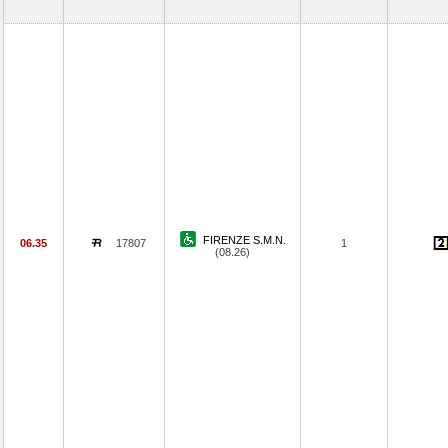
FIRENZE S.M.N.
06.35
17807
1
(08.26)