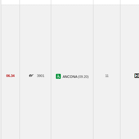
06.34
3901
11
ANCONA
(09.20)