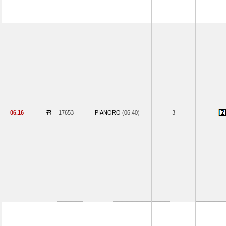
06.16
17653
PIANORO
(06.40)
3