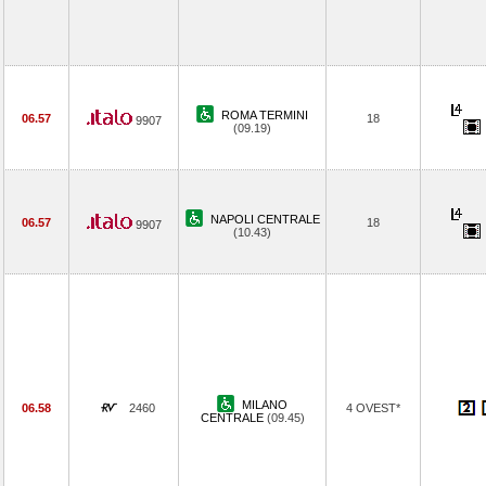
ROMA TERMINI
06.57
18
9907
(09.19)
NAPOLI CENTRALE
06.57
18
9907
(10.43)
MILANO
06.58
2460
4 OVEST*
CENTRALE
(09.45)