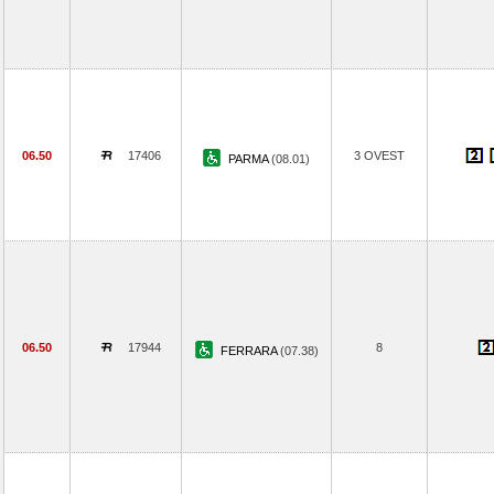
06.50
17406
3 OVEST
PARMA
(08.01)
06.50
17944
8
FERRARA
(07.38)