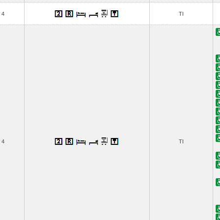
4
TI
4
TI