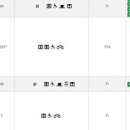
19
TI
 EST*
TTX
18
TI
7
TI