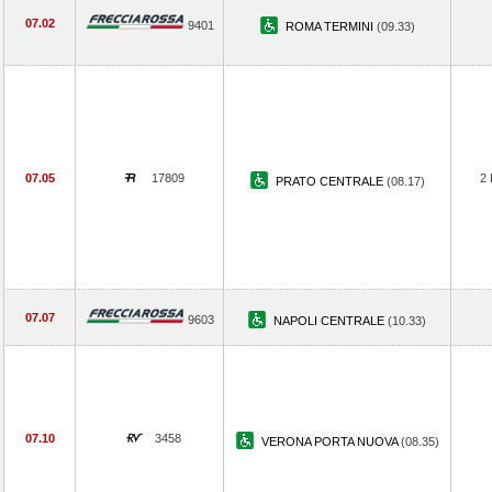
07.02
9401
ROMA TERMINI
(09.33)
07.05
17809
2
PRATO CENTRALE
(08.17)
07.07
9603
NAPOLI CENTRALE
(10.33)
07.10
3458
VERONA PORTA NUOVA
(08.35)