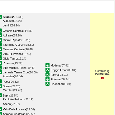
Siracusa
(13.35)
Augusta
(14.00)
Lentini
(14.24)
Catania Centrale
(14.56)
Acireale
(15.10)
Giarre-Riposto
(15.26)
Taormina-Giardini
(15.51)
Messina Centrale
(16.48)
Villa S.Giovanni
(18.45)
Gioia Tauro
(19.14)
Rosarno
(19.22)
Modena
(07.41)
Vibo Valentia-Pizzo
(19.40)
Reggio Emilia
(08.04)
Controlla la
Lamezia Terme C.Le
(20.00)
Periodicità
Parma
(08.21)
Amantea
(20.34)
Fidenza
(08.34)
Paola
(20.52)
Piacenza
(09.01)
Scalea
(21.26)
Maratea
(21.42)
Sapri
(21.54)
Pisciotta-Palinuro
(22.19)
Ascea
(22.27)
Vallo Della Lucania
(22.36)
Agropoli-Castellab.
(22.53)