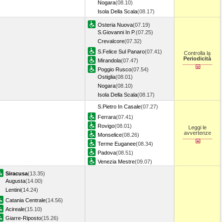
Nogara
(08.10)
Isola Della Scala
(08.17)
Osteria Nuova
(07.19)
S.Giovanni In P.
(07.25)
Crevalcore
(07.32)
S.Felice Sul Panaro
(07.41)
Controlla la
Periodicità
Mirandola
(07.47)
Poggio Rusco
(07.54)
Ostiglia
(08.01)
Nogara
(08.10)
Isola Della Scala
(08.17)
S.Pietro In Casale
(07.27)
Ferrara
(07.41)
Rovigo
(08.01)
Leggi le
avvertenze
Monselice
(08.26)
Terme Euganee
(08.34)
Padova
(08.51)
Venezia Mestre
(09.07)
Siracusa
(13.35)
Augusta
(14.00)
Lentini
(14.24)
Catania Centrale
(14.56)
Acireale
(15.10)
Giarre-Riposto
(15.26)