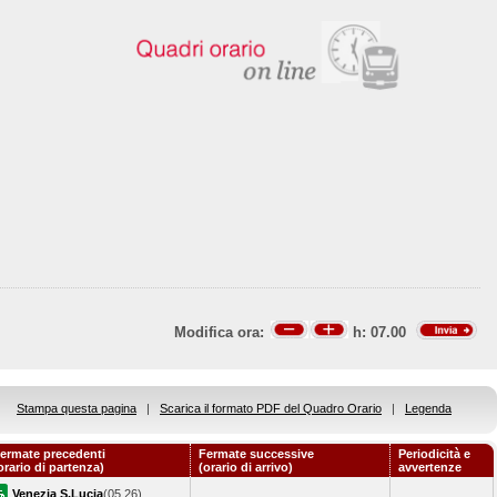
Modifica ora:
h:
07.00
Stampa questa pagina
|
Scarica il formato PDF del Quadro Orario
|
Legenda
ermate precedenti
Fermate successive
Periodicità e
orario di partenza)
(orario di arrivo)
avvertenze
Venezia S.Lucia
(05.26)