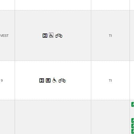
OVEST
TI
9
TI