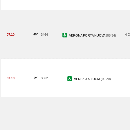
07.10
3464
4 
VERONA PORTA NUOVA
(08.34)
07.10
3962
VENEZIA S.LUCIA
(09.20)