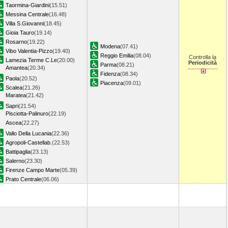
Taormina-Giardini
(15.51)
Messina Centrale
(16.48)
Villa S.Giovanni
(18.45)
Gioia Tauro
(19.14)
Rosarno
(19.22)
Modena
(07.41)
Vibo Valentia-Pizzo
(19.40)
Reggio Emilia
(08.04)
Controlla la
Lamezia Terme C.Le
(20.00)
Periodicità
Parma
(08.21)
Amantea
(20.34)
Fidenza
(08.34)
Paola
(20.52)
Piacenza
(09.01)
Scalea
(21.26)
Maratea
(21.42)
Sapri
(21.54)
Pisciotta-Palinuro
(22.19)
Ascea
(22.27)
Vallo Della Lucania
(22.36)
Agropoli-Castellab.
(22.53)
Battipaglia
(23.13)
Salerno
(23.30)
Firenze Campo Marte
(05.39)
Prato Centrale
(06.06)