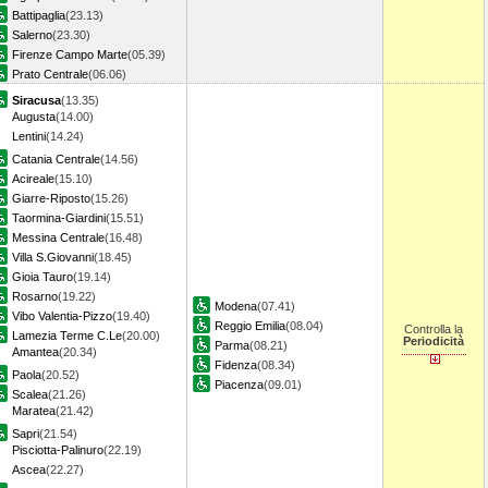
Battipaglia
(23.13)
Salerno
(23.30)
Firenze Campo Marte
(05.39)
Prato Centrale
(06.06)
Siracusa
(13.35)
Augusta
(14.00)
Lentini
(14.24)
Catania Centrale
(14.56)
Acireale
(15.10)
Giarre-Riposto
(15.26)
Taormina-Giardini
(15.51)
Messina Centrale
(16.48)
Villa S.Giovanni
(18.45)
Gioia Tauro
(19.14)
Rosarno
(19.22)
Modena
(07.41)
Vibo Valentia-Pizzo
(19.40)
Reggio Emilia
(08.04)
Controlla la
Lamezia Terme C.Le
(20.00)
Periodicità
Parma
(08.21)
Amantea
(20.34)
Fidenza
(08.34)
Paola
(20.52)
Piacenza
(09.01)
Scalea
(21.26)
Maratea
(21.42)
Sapri
(21.54)
Pisciotta-Palinuro
(22.19)
Ascea
(22.27)