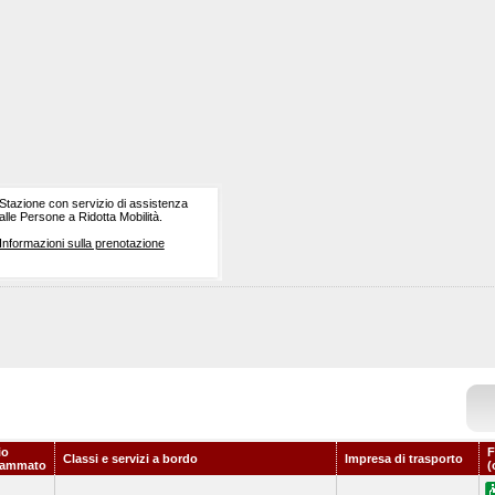
Stazione con servizio di assistenza
alle Persone a Ridotta Mobilità.
Informazioni sulla prenotazione
io
F
Classi e servizi a bordo
Impresa di trasporto
rammato
(