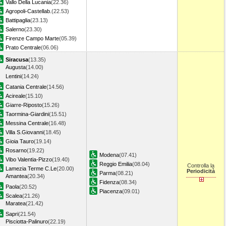
Vallo Della Lucania
(22.36)
Agropoli-Castellab.
(22.53)
Battipaglia
(23.13)
Salerno
(23.30)
Firenze Campo Marte
(05.39)
Prato Centrale
(06.06)
Siracusa
(13.35)
Augusta
(14.00)
Lentini
(14.24)
Catania Centrale
(14.56)
Acireale
(15.10)
Giarre-Riposto
(15.26)
Taormina-Giardini
(15.51)
Messina Centrale
(16.48)
Villa S.Giovanni
(18.45)
Gioia Tauro
(19.14)
Rosarno
(19.22)
Modena
(07.41)
Vibo Valentia-Pizzo
(19.40)
Reggio Emilia
(08.04)
Controlla la
Lamezia Terme C.Le
(20.00)
Periodicità
Parma
(08.21)
Amantea
(20.34)
Fidenza
(08.34)
Paola
(20.52)
Piacenza
(09.01)
Scalea
(21.26)
Maratea
(21.42)
Sapri
(21.54)
Pisciotta-Palinuro
(22.19)