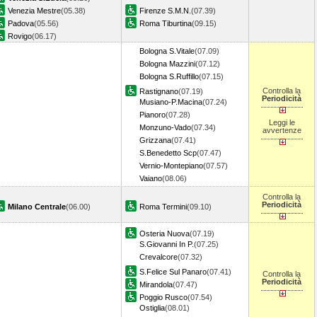
Venezia Mestre
(05.38)
Firenze S.M.N.
(07.39)
Padova
(05.56)
Roma Tiburtina
(09.15)
Rovigo
(06.17)
Bologna S.Vitale
(07.09)
Bologna Mazzini
(07.12)
Bologna S.Ruffillo
(07.15)
Controlla la
Rastignano
(07.19)
Periodicità
Musiano-P.Macina
(07.24)
Pianoro
(07.28)
Leggi le
Monzuno-Vado
(07.34)
avvertenze
Grizzana
(07.41)
S.Benedetto Scp
(07.47)
Vernio-Montepiano
(07.57)
Vaiano
(08.06)
Controlla la
Periodicità
Milano Centrale
(06.00)
Roma Termini
(09.10)
Osteria Nuova
(07.19)
S.Giovanni In P.
(07.25)
Crevalcore
(07.32)
S.Felice Sul Panaro
(07.41)
Controlla la
Periodicità
Mirandola
(07.47)
Poggio Rusco
(07.54)
Ostiglia
(08.01)