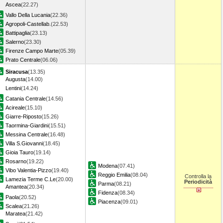
Ascea
(22.27)
Vallo Della Lucania
(22.36)
Agropoli-Castellab.
(22.53)
Battipaglia
(23.13)
Salerno
(23.30)
Firenze Campo Marte
(05.39)
Prato Centrale
(06.06)
Siracusa
(13.35)
Augusta
(14.00)
Lentini
(14.24)
Catania Centrale
(14.56)
Acireale
(15.10)
Giarre-Riposto
(15.26)
Taormina-Giardini
(15.51)
Messina Centrale
(16.48)
Villa S.Giovanni
(18.45)
Gioia Tauro
(19.14)
Rosarno
(19.22)
Modena
(07.41)
Vibo Valentia-Pizzo
(19.40)
Reggio Emilia
(08.04)
Controlla la
Lamezia Terme C.Le
(20.00)
Periodicità
Parma
(08.21)
Amantea
(20.34)
Fidenza
(08.34)
Paola
(20.52)
Piacenza
(09.01)
Scalea
(21.26)
Maratea
(21.42)