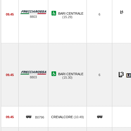
BARI CENTRALE
09.45
6
8803
(15.29)
BARI CENTRALE
09.45
6
8803
(15.30)
09.45
CREVALCORE
(10.49)
B0796