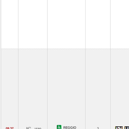
REGGIO
09.37
3