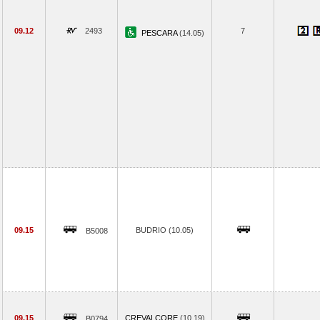
09.12
2493
7
PESCARA
(14.05)
09.15
BUDRIO (10.05)
B5008
09.15
CREVALCORE
(10.19)
B0794