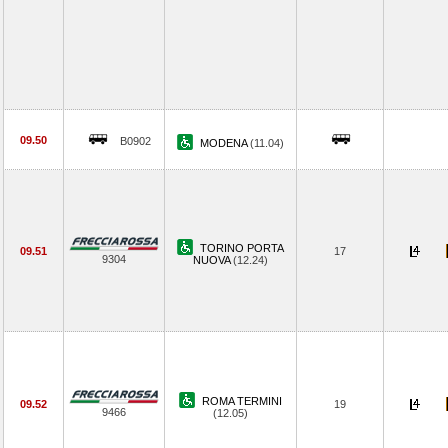
09.50
B0902
MODENA
(11.04)
TORINO PORTA
09.51
17
9304
NUOVA
(12.24)
ROMA TERMINI
09.52
19
9466
(12.05)