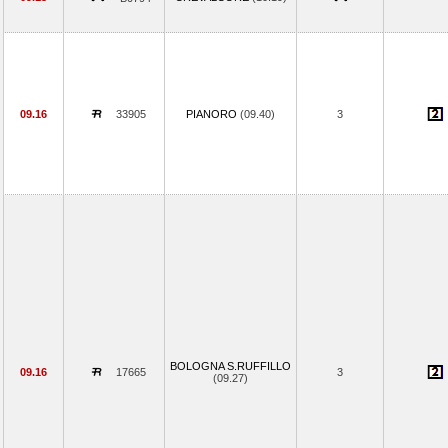
09.16
33905
PIANORO
(09.40)
3
BOLOGNA S.RUFFILLO
09.16
17665
3
(09.27)