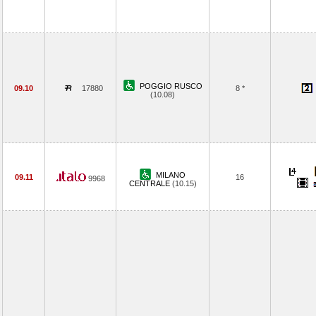
POGGIO RUSCO
09.10
17880
8 *
(10.08)
MILANO
09.11
16
9968
CENTRALE
(10.15)