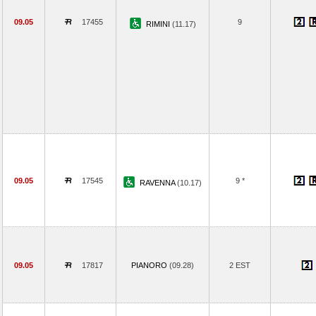
09.05
17455
9
RIMINI
(11.17)
09.05
17545
9 *
RAVENNA
(10.17)
09.05
17817
PIANORO
(09.28)
2 EST