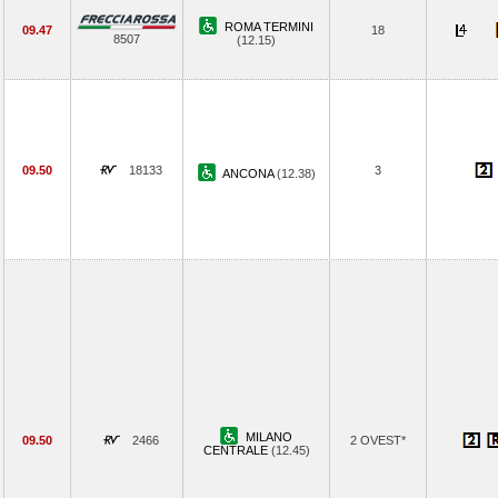
ROMA TERMINI
09.47
18
8507
(12.15)
09.50
18133
3
ANCONA
(12.38)
MILANO
09.50
2466
2 OVEST*
CENTRALE
(12.45)