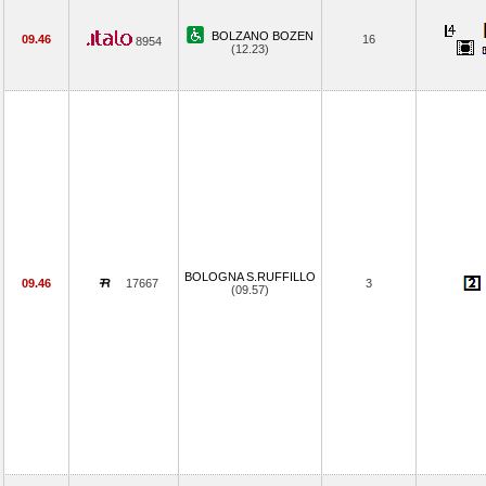
BOLZANO BOZEN
09.46
16
8954
(12.23)
BOLOGNA S.RUFFILLO
09.46
17667
3
(09.57)