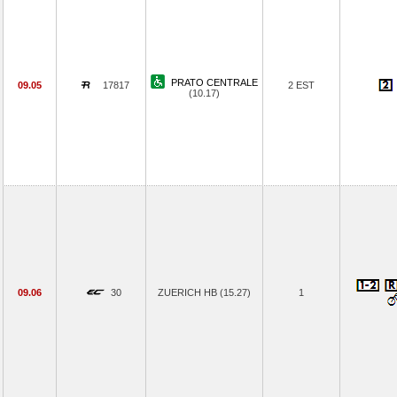
PRATO CENTRALE
09.05
17817
2 EST
(10.17)
09.06
30
ZUERICH HB (15.27)
1