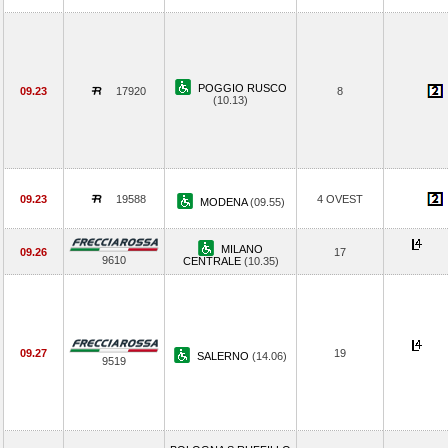
POGGIO RUSCO
09.23
17920
8
(10.13)
09.23
19588
4 OVEST
MODENA
(09.55)
MILANO
09.26
17
9610
CENTRALE
(10.35)
09.27
19
SALERNO
(14.06)
9519