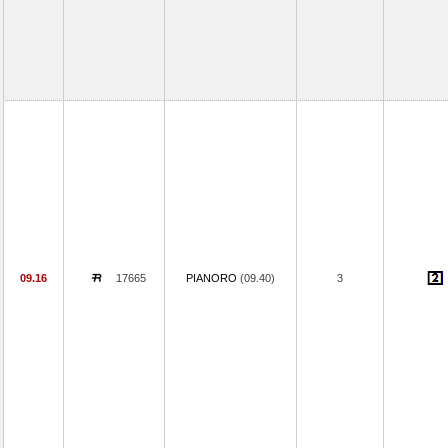
09.16
17665
PIANORO
(09.40)
3