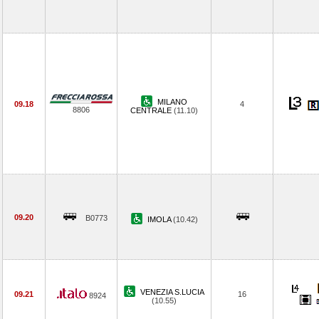
MILANO
09.18
4
8806
CENTRALE
(11.10)
09.20
B0773
IMOLA
(10.42)
VENEZIA S.LUCIA
09.21
16
8924
(10.55)