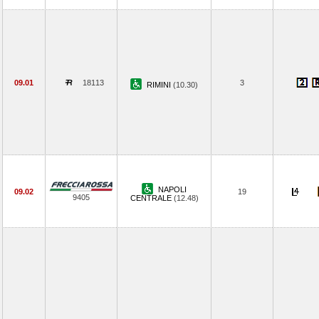
09.01
18113
3
RIMINI
(10.30)
NAPOLI
09.02
19
9405
CENTRALE
(12.48)