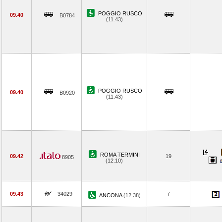
POGGIO RUSCO
09.40
B0784
(11.43)
POGGIO RUSCO
09.40
B0920
(11.43)
ROMA TERMINI
09.42
19
8905
(12.10)
09.43
34029
7
ANCONA
(12.38)