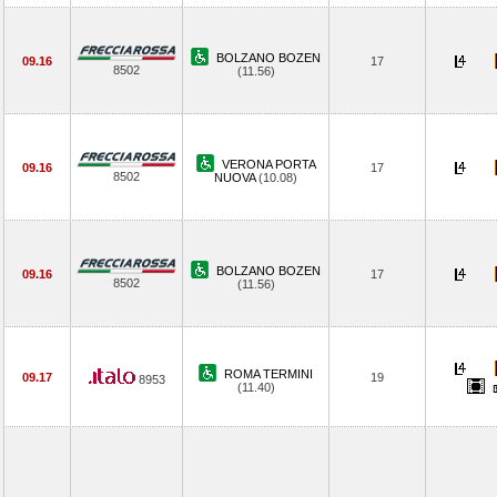
BOLZANO BOZEN
09.16
17
8502
(11.56)
VERONA PORTA
09.16
17
8502
NUOVA
(10.08)
BOLZANO BOZEN
09.16
17
8502
(11.56)
ROMA TERMINI
09.17
19
8953
(11.40)