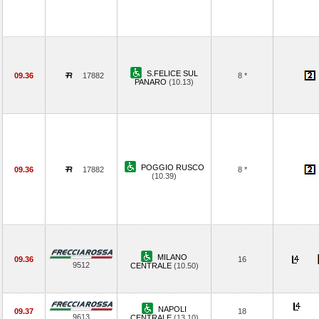
S.FELICE SUL
09.36
17882
8 *
PANARO
(10.13)
POGGIO RUSCO
09.36
17882
8 *
(10.39)
MILANO
09.36
16
9512
CENTRALE
(10.50)
NAPOLI
09.37
18
9613
CENTRALE
(13.10)