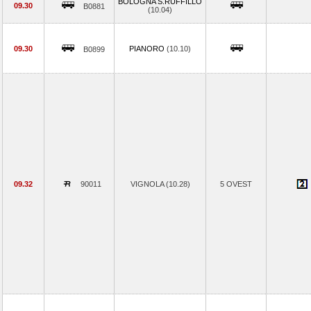
BOLOGNA S.RUFFILLO
09.30
B0881
(10.04)
09.30
PIANORO
(10.10)
B0899
09.32
90011
VIGNOLA (10.28)
5 OVEST