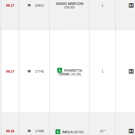
SASSO MARCONI
09.17
33921
1
(09.50)
PORRETTA
09.17
17745
1
TERME
(10.28)
09.18
17489
10 *
IMOLA
(09.50)