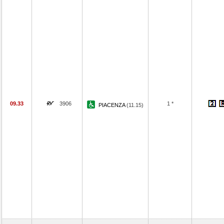
09.33
3906
1 *
PIACENZA
(11.15)