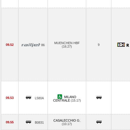
MUENCHEN HBF
09.52
9
86
(16.27)
MILANO
09.53
L580A
CENTRALE
(15.17)
CASALECCHIO G.
09.55
B0831
(10.17)