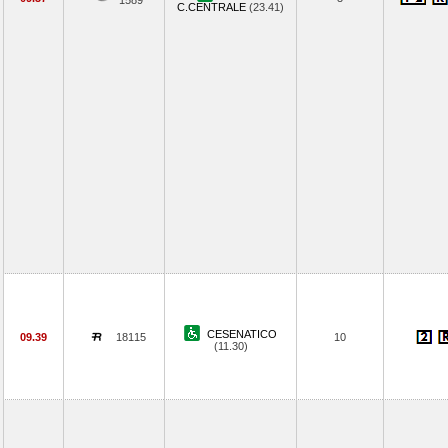
1589
C.CENTRALE
(23.41)
CESENATICO
09.39
18115
10
(11.30)