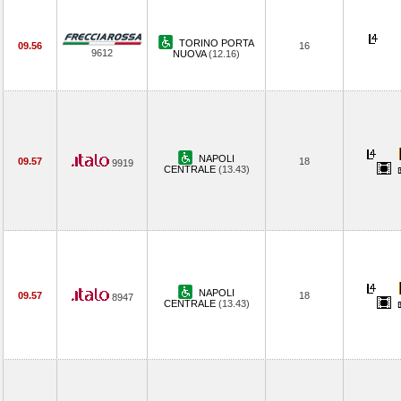
TORINO PORTA
09.56
16
9612
NUOVA
(12.16)
NAPOLI
09.57
18
9919
CENTRALE
(13.43)
NAPOLI
09.57
18
8947
CENTRALE
(13.43)