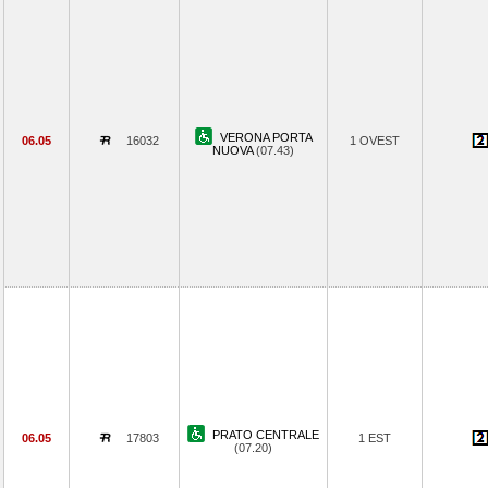
VERONA PORTA
06.05
16032
1 OVEST
NUOVA
(07.43)
PRATO CENTRALE
06.05
17803
1 EST
(07.20)