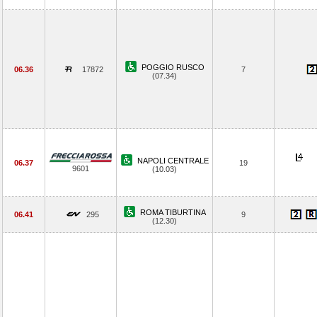
POGGIO RUSCO
06.36
17872
7
(07.34)
NAPOLI CENTRALE
06.37
19
9601
(10.03)
ROMA TIBURTINA
06.41
295
9
(12.30)