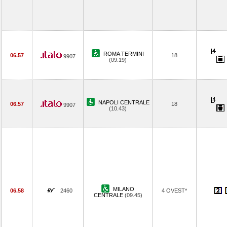
ROMA TERMINI
06.57
18
9907
(09.19)
NAPOLI CENTRALE
06.57
18
9907
(10.43)
MILANO
06.58
2460
4 OVEST*
CENTRALE
(09.45)