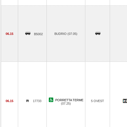
06.15
BUDRIO (07.05)
B5002
PORRETTA TERME
06.15
17733
5 OVEST
(07.25)