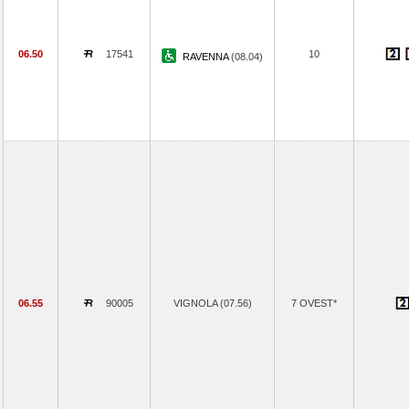
06.50
17541
10
RAVENNA
(08.04)
06.55
90005
VIGNOLA (07.56)
7 OVEST*