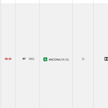
06.34
3901
11
ANCONA
(09.20)