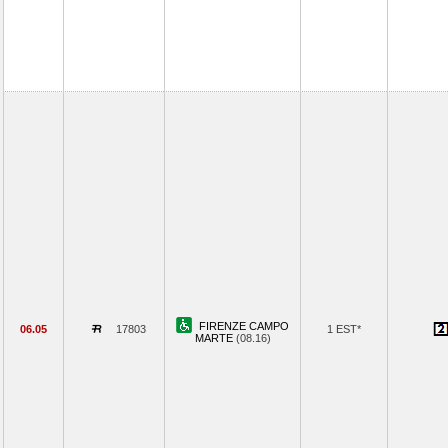
FIRENZE CAMPO
06.05
17803
1 EST*
MARTE
(08.16)