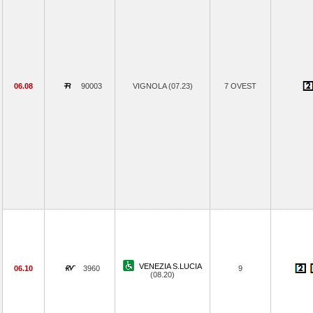
06.08
90003
VIGNOLA (07.23)
7 OVEST
VENEZIA S.LUCIA
06.10
3960
9
(08.20)