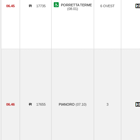
PORRETTA TERME
06.45
17735
6 OVEST
(08.01)
06.46
17655
PIANORO
(07.10)
3