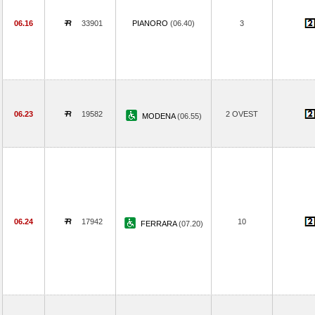
06.16
33901
PIANORO
(06.40)
3
06.23
19582
2 OVEST
MODENA
(06.55)
06.24
17942
10
FERRARA
(07.20)