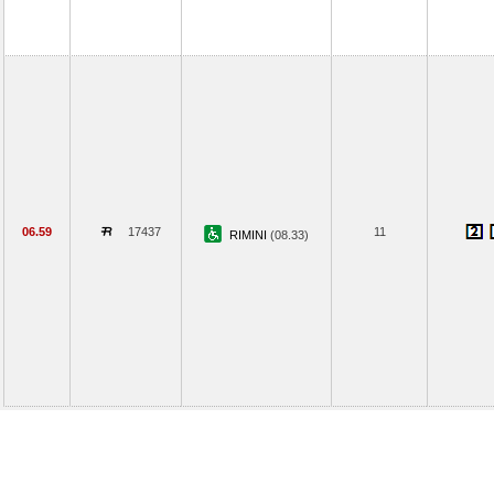
06.59
17437
11
RIMINI
(08.33)