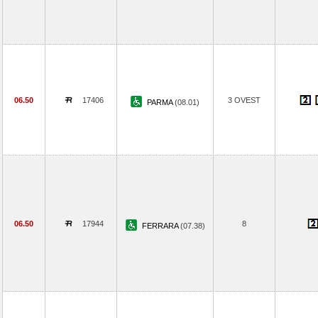
06.50
17406
3 OVEST
PARMA
(08.01)
06.50
17944
8
FERRARA
(07.38)