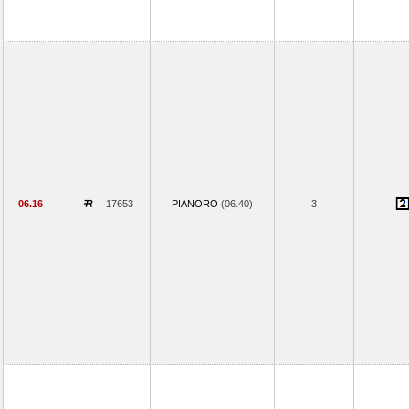
06.16
17653
PIANORO
(06.40)
3