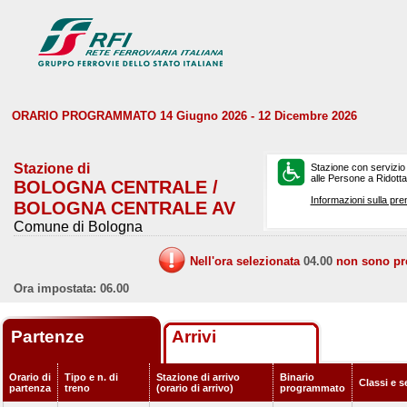
ORARIO PROGRAMMATO 14 Giugno 2026 - 12 Dicembre 2026
Stazione di
Stazione con servizio
alle Persone a Ridotta 
BOLOGNA CENTRALE /
Informazioni sulla pre
BOLOGNA CENTRALE AV
Comune di Bologna
Nell'ora selezionata
04.00
non sono prev
Ora impostata: 06.00
Partenze
Arrivi
Orario di
Tipo e n. di
Stazione di arrivo
Binario
Classi e s
partenza
treno
(orario di arrivo)
programmato