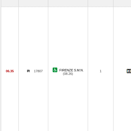
FIRENZE S.M.N.
06.35
17807
1
(08.26)