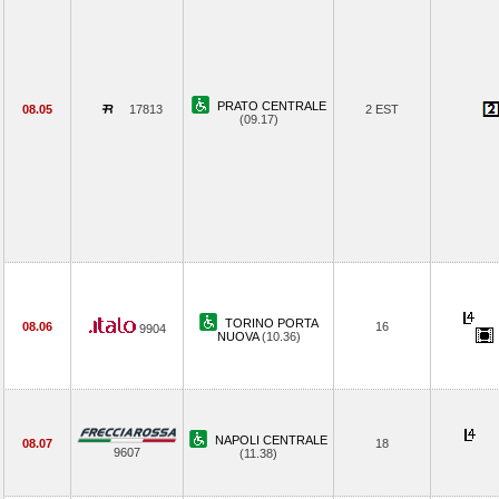
PRATO CENTRALE
08.05
17813
2 EST
(09.17)
TORINO PORTA
08.06
16
9904
NUOVA
(10.36)
NAPOLI CENTRALE
08.07
18
9607
(11.38)