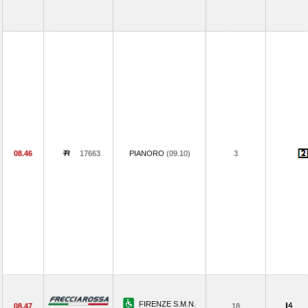
08.46
17663
PIANORO
(09.10)
3
FIRENZE S.M.N.
08.47
18