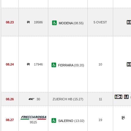
08.23
19586
5 OVEST
MODENA
(08.55)
08.24
17946
10
FERRARA
(09.20)
08.26
30
ZUERICH HB (15.27)
11
08.27
19
SALERNO
(13.02)
9515