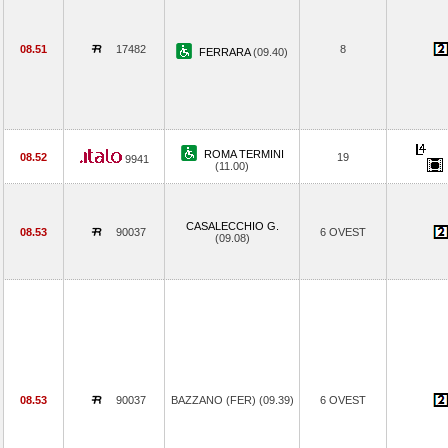
08.51
17482
8
FERRARA
(09.40)
ROMA TERMINI
08.52
19
9941
(11.00)
CASALECCHIO G.
08.53
90037
6 OVEST
(09.08)
08.53
90037
BAZZANO (FER) (09.39)
6 OVEST