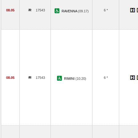
08.05
17543
6 *
RAVENNA
(09.17)
08.05
17543
6 *
RIMINI
(10.20)