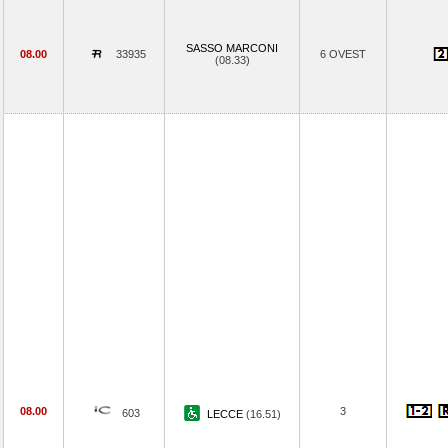
SASSO MARCONI
08.00
33935
6 OVEST
(08.33)
08.00
3
603
LECCE
(16.51)