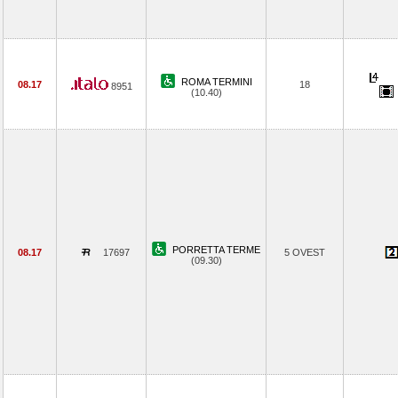
ROMA TERMINI
08.17
18
8951
(10.40)
PORRETTA TERME
08.17
17697
5 OVEST
(09.30)