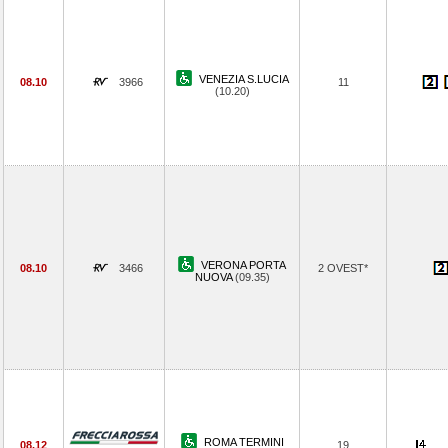
VENEZIA S.LUCIA
08.10
3966
11
(10.20)
VERONA PORTA
08.10
3466
2 OVEST*
NUOVA
(09.35)
ROMA TERMINI
08.12
19