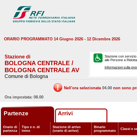
ORARIO PROGRAMMATO 14 Giugno 2026 - 12 Dicembre 2026
Stazione di
Stazione con servizio
alle Persone a Ridotta 
BOLOGNA CENTRALE /
Informazioni sulla pre
BOLOGNA CENTRALE AV
Comune di Bologna
Nell'ora selezionata
04.00
non sono prev
Ora impostata: 08.00
Partenze
Arrivi
Orario di
Tipo e n. di
Stazione di arrivo
Binario
Classi e s
partenza
treno
(orario di arrivo)
programmato