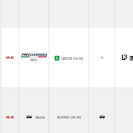
08.45
9
LECCE
(16.00)
8801
08.45
BUDRIO (09.30)
B5034