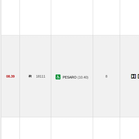
08.39
18111
8
PESARO
(10.40)