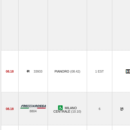
08.18
33933
PIANORO
(08.42)
1 EST
MILANO
08.18
6
8804
CENTRALE
(10.10)