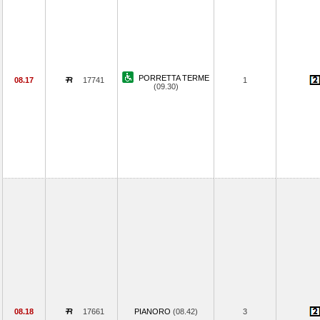
PORRETTA TERME
08.17
17741
1
(09.30)
08.18
17661
PIANORO
(08.42)
3