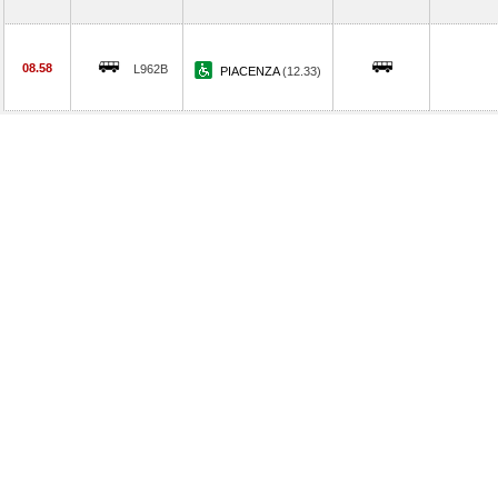
08.58
L962B
PIACENZA
(12.33)