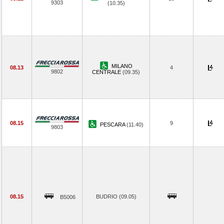
9303
(10.35)
MILANO
08.13
4
9802
CENTRALE
(09.35)
08.15
9
PESCARA
(11.40)
9803
08.15
BUDRIO (09.05)
B5006