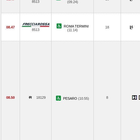
8513
(09.24)
ROMA TERMINI
08.47
18
8513
(11.14)
08.50
18129
8
PESARO
(10.55)