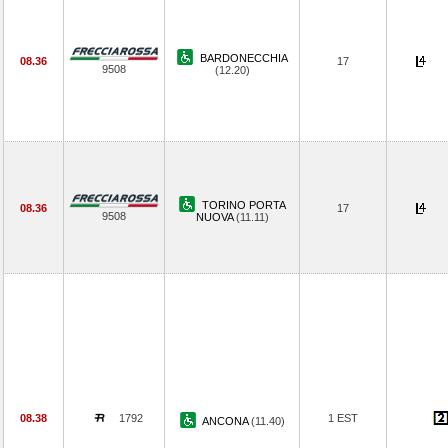
BARDONECCHIA
08.36
17
9508
(12.20)
TORINO PORTA
08.36
17
9508
NUOVA
(11.11)
08.38
1792
1 EST
ANCONA
(11.40)