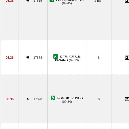
08.35
17815
2 EST
(09.45)
S.FELICE SUL
08.36
17878
8
PANARO
(09.13)
POGGIO RUSCO
08.36
17878
8
(09.34)