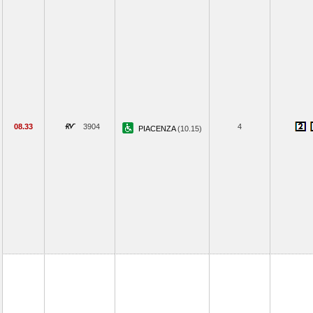
08.33
3904
4
PIACENZA
(10.15)