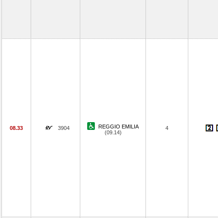
REGGIO EMILIA
08.33
3904
4
(09.14)