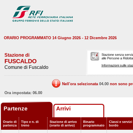
ORARIO PROGRAMMATO 14 Giugno 2026 - 12 Dicembre 2026
Stazione di
Stazione senza serviz
alle Persone a Ridotta 
FUSCALDO
Informazioni sulle staz
Comune di Fuscaldo
Nell'ora selezionata
04.00
non sono prev
Ora impostata: 06.00
Partenze
Arrivi
Orario di
Tipo e n. di
Stazione di arrivo
Binario
Classi e servizi
partenza
treno
(orario di arrivo)
programmato
bordo