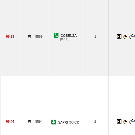
COSENZA
06.39
5589
1
(07.13)
06.44
5594
2
SAPRI
(08.03)