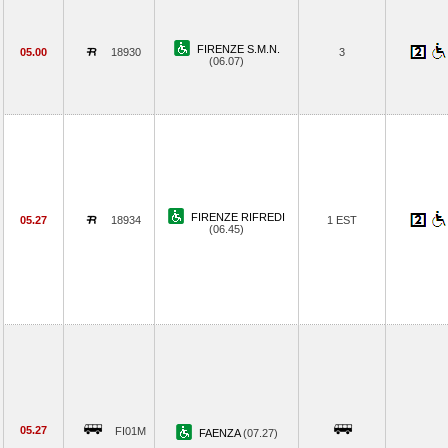
FIRENZE S.M.N.
05.00
18930
3
(06.07)
FIRENZE RIFREDI
05.27
18934
1 EST
(06.45)
05.27
FI01M
FAENZA
(07.27)