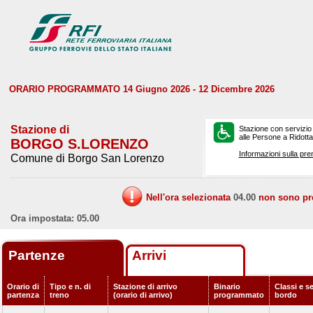
ORARIO PROGRAMMATO 14 Giugno 2026 - 12 Dicembre 2026
Stazione di
Stazione con servizio
alle Persone a Ridotta 
BORGO S.LORENZO
Informazioni sulla pre
Comune di Borgo San Lorenzo
Nell'ora selezionata
04.00
non sono prev
Ora impostata: 05.00
Partenze
Arrivi
Orario di
Tipo e n. di
Stazione di arrivo
Binario
Classi e se
partenza
treno
(orario di arrivo)
programmato
bordo